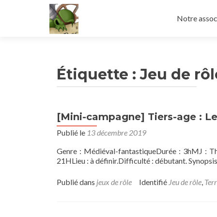
Aller
au
Notre assoc
contenu
principal
Étiquette :
Jeu de rôl
[Mini-campagne] Tiers-age : Le 
Publié le
13 décembre 2019
Genre : Médiéval-fantastiqueDurée : 3hMJ : Th
21HLieu : à définir.Difficulté : débutant. Synops
Publié dans
jeux de rôle
Identifié
Jeu de rôle
,
Terr