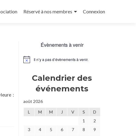
sociation
Réservé à nos membres
Connexion
Évènements à venir
Il n’y a pas d’évènements à venir.
Notice
Calendrier des
événements
Heure :
août 2026
L
M
M
J
V
S
D
1
2
3
4
5
6
7
8
9