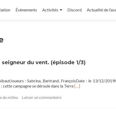
iation
Évènements
Activités
Discord
Actualité de l’as
e
seigneur du vent. (épisode 1/3)
ibautJoueurs : Sabrina, Bertrand, FrançoisDate : le 13/12/2019
En
is : cette campagne se déroule dans la Terre
[…]
savoir
plus
e du milieu
Laisser un commentaire
sur[Mini-
campagne]
Tiers-