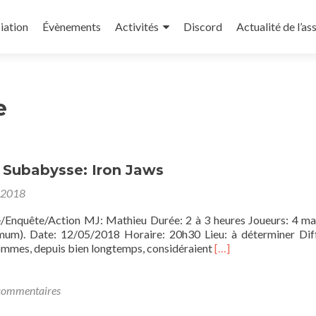
iation
Évènements
Activités
Discord
Actualité de l’as
e
 Subabysse: Iron Jaws
 2018
e/Enquête/Action MJ: Mathieu Durée: 2 à 3 heures Joueurs: 4 
mum). Date: 12/05/2018 Horaire: 20h30 Lieu: à déterminer Diff
En
mmes, depuis bien longtemps, considéraient
[…]
savoir
plus
sur[one
commentaires
shot]