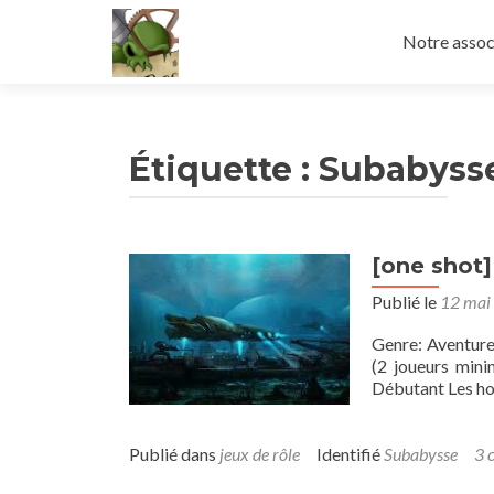
Aller
au
Notre assoc
contenu
principal
Étiquette :
Subabyss
[one shot]
Publié le
12 mai
Genre: Aventur
(2 joueurs mini
Débutant Les ho
Publié dans
jeux de rôle
Identifié
Subabysse
3 