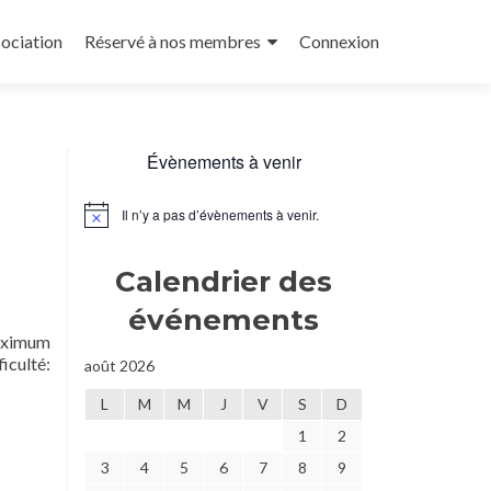
sociation
Réservé à nos membres
Connexion
Évènements à venir
Il n’y a pas d’évènements à venir.
Notice
Calendrier des
événements
maximum
iculté:
août 2026
L
M
M
J
V
S
D
1
2
3
4
5
6
7
8
9