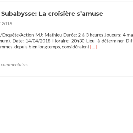
Subabysse:
Iron
Jaws
 Subabysse: La croisière s’amuse
l 2018
e/Enquête/Action MJ: Mathieu Durée: 2 à 3 heures Joueurs: 4 
mum). Date: 14/04/2018 Horaire: 20h30 Lieu: à déterminer Diff
En
mmes, depuis bien longtemps, considéraient
[…]
savoir
plus
sur[one
 commentaires
shot]
Subabysse:
La
croisière
s’amuse