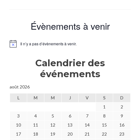
Mutants
and
Mastermind
3ème
Évènements à venir
édition
Il n’y a pas d’évènements à venir.
Notice
Calendrier des
événements
août 2026
L
M
M
J
V
S
D
1
2
3
4
5
6
7
8
9
10
11
12
13
14
15
16
17
18
19
20
21
22
23