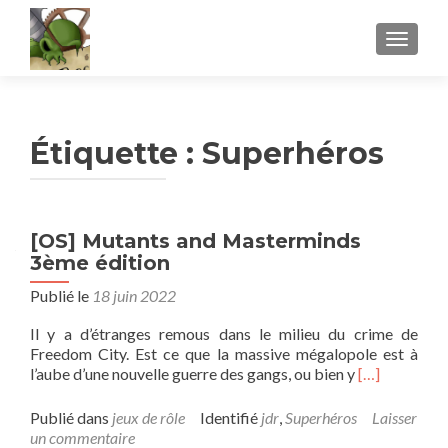
AFFICH
Étiquette :
Superhéros
[OS] Mutants and Masterminds
3ème édition
Publié le
18 juin 2022
Il y a d’étranges remous dans le milieu du crime de
Freedom City. Est ce que la massive mégalopole est à
En
l’aube d’une nouvelle guerre des gangs, ou bien y
[…]
savoir
plus
Publié dans
jeux de rôle
Identifié
jdr
,
Superhéros
Laisser
sur[OS]
un commentaire