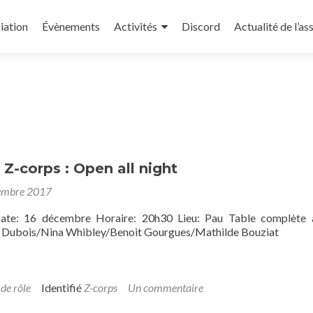
iation
Évènements
Activités
Discord
Actualité de l’as
 Z-corps : Open all night
embre 2017
ate: 16 décembre Horaire: 20h30 Lieu: Pau Table complète 
n Dubois/Nina Whibley/Benoit Gourgues/Mathilde Bouziat
 de rôle
Identifié
Z-corps
Un commentaire