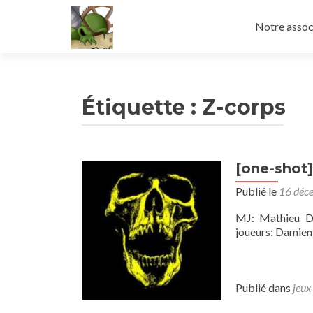
Aller
au
Notre assoc
contenu
principal
Étiquette :
Z-corps
[one-shot]
Publié le
16 déc
MJ: Mathieu D
joueurs: Damie
Publié dans
jeux