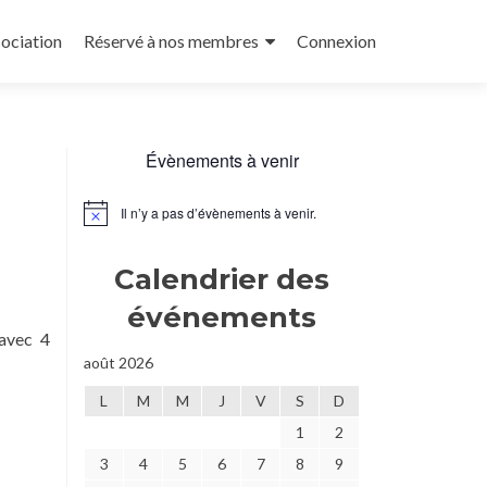
sociation
Réservé à nos membres
Connexion
Évènements à venir
Il n’y a pas d’évènements à venir.
Notice
Calendrier des
événements
avec 4
août 2026
L
M
M
J
V
S
D
1
2
3
4
5
6
7
8
9