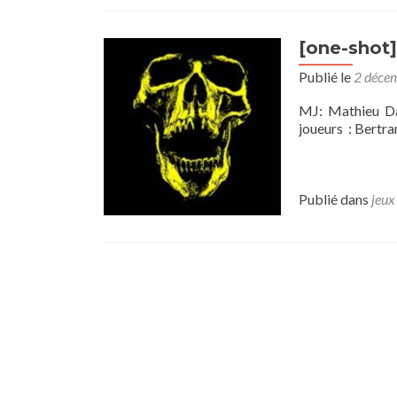
[one-shot]
Publié le
2 déce
MJ: Mathieu Da
joueurs : Bertra
Publié dans
jeux