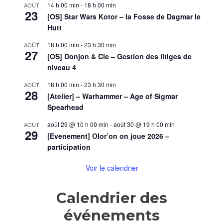
14 h 00 min
-
18 h 00 min
AOÛT
23
[OS] Star Wars Kotor – la Fosse de Dagmar le
Hutt
18 h 00 min
-
23 h 30 min
AOÛT
27
[OS] Donjon & Cie – Gestion des litiges de
niveau 4
18 h 00 min
-
23 h 30 min
AOÛT
28
[Atelier] – Warhammer – Age of Sigmar
Spearhead
août 29 @ 10 h 00 min
-
août 30 @ 19 h 00 min
AOÛT
29
[Evenement] Olor’on on joue 2026 –
participation
Voir le calendrier
Calendrier des
événements