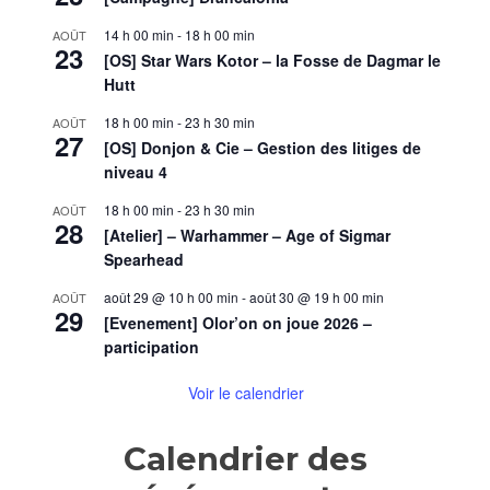
»
(épi
14 h 00 min
-
18 h 00 min
AOÛT
23
7)
[OS] Star Wars Kotor – la Fosse de Dagmar le
Hutt
18 h 00 min
-
23 h 30 min
AOÛT
27
[OS] Donjon & Cie – Gestion des litiges de
niveau 4
18 h 00 min
-
23 h 30 min
AOÛT
28
[Atelier] – Warhammer – Age of Sigmar
Spearhead
août 29 @ 10 h 00 min
-
août 30 @ 19 h 00 min
AOÛT
29
[Evenement] Olor’on on joue 2026 –
participation
Voir le calendrier
Calendrier des