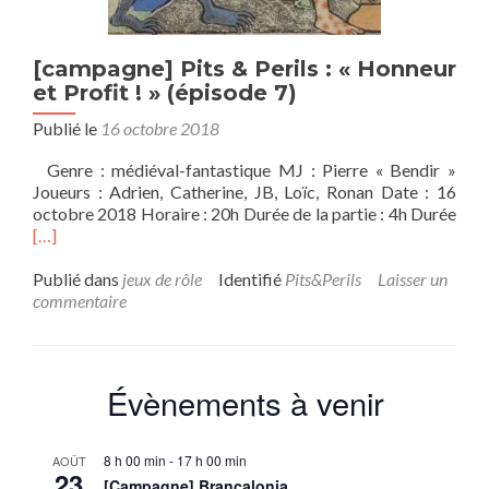
[campagne] Pits & Perils : « Honneur
et Profit ! » (épisode 7)
Publié le
16 octobre 2018
Genre : médiéval-fantastique MJ : Pierre « Bendir »
Joueurs : Adrien, Catherine, JB, Loïc, Ronan Date : 16
En
octobre 2018 Horaire : 20h Durée de la partie : 4h Durée
savo
[…]
plus
sur
Publié dans
jeux de rôle
Identifié
Pits&Perils
Laisser un
Pits
commentaire
&
Peri
:
«
Évènements à venir
Hon
et
Prof
8 h 00 min
-
17 h 00 min
AOÛT
!
23
[Campagne] Brancalonia