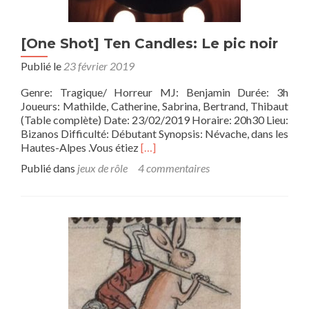
[One Shot] Ten Candles: Le pic noir
Publié le
23 février 2019
Genre: Tragique/ Horreur MJ: Benjamin Durée: 3h
Joueurs: Mathilde, Catherine, Sabrina, Bertrand, Thibaut
(Table complète) Date: 23/02/2019 Horaire: 20h30 Lieu:
Bizanos Difficulté: Débutant Synopsis: Névache, dans les
En
Hautes-Alpes .Vous étiez
[…]
savoir
Publié dans
jeux de rôle
4 commentaires
plus
sur[One
Shot]
Ten
Candles:
Le
pic
noir