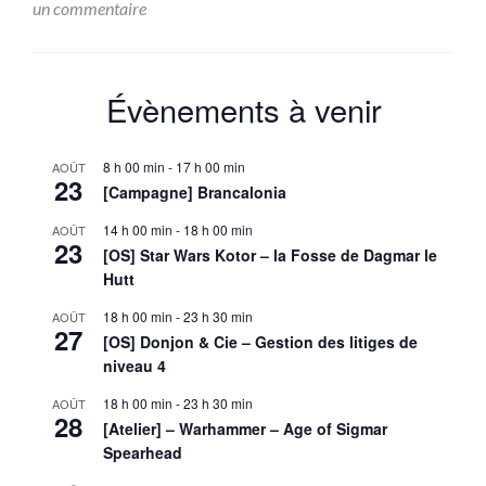
surRéunion
un commentaire
du
Bureau
–
08
Évènements à venir
février
2019
8 h 00 min
-
17 h 00 min
AOÛT
23
[Campagne] Brancalonia
14 h 00 min
-
18 h 00 min
AOÛT
23
[OS] Star Wars Kotor – la Fosse de Dagmar le
Hutt
18 h 00 min
-
23 h 30 min
AOÛT
27
[OS] Donjon & Cie – Gestion des litiges de
niveau 4
18 h 00 min
-
23 h 30 min
AOÛT
28
[Atelier] – Warhammer – Age of Sigmar
Spearhead