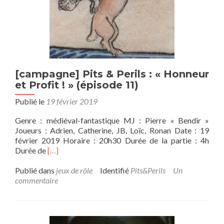
[campagne] Pits & Perils : « Honneur
et Profit ! » (épisode 11)
Publié le
19 février 2019
Genre : médiéval-fantastique MJ : Pierre « Bendir »
Joueurs : Adrien, Catherine, JB, Loïc, Ronan Date : 19
février 2019 Horaire : 20h30 Durée de la partie : 4h
En
Durée de
[…]
savoir
plus
Publié dans
jeux de rôle
Identifié
Pits&Perils
Un
sur[campagne]
commentaire
Pits
&
Perils
: