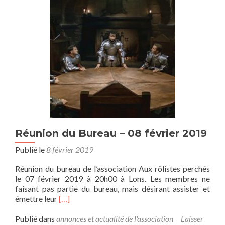
«
Honneur
et
Profit
!
»
(épisode
11)
Réunion du Bureau – 08 février 2019
Publié le
8 février 2019
Réunion du bureau de l’association Aux rôlistes perchés
le 07 février 2019 à 20h00 à Lons. Les membres ne
faisant pas partie du bureau, mais désirant assister et
En
émettre leur
[…]
savoir
plus
Publié dans
annonces et actualité de l'association
Laisser