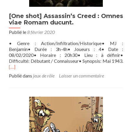
[One shot] Assassin’s Creed : Omnes
viae Romam ducunt.
Publié le
8 février 2020
• Genre : Action/Infiltration/Historique• MJ :
Benjamin• Durée : 3h-4h• Joueurs : 4• Date :
08/02/2020• Horaire : 20h30• Lieu : à définir•
En
Difficulté: Débutant / Connaisseur• Synopsis: Mai 1943.
savo
[…]
plus
Publié dans
jeux de rôle
Laisser un commentaire
sur
shot
Assa
Cre
:
Omn
viae
Ro
ducu