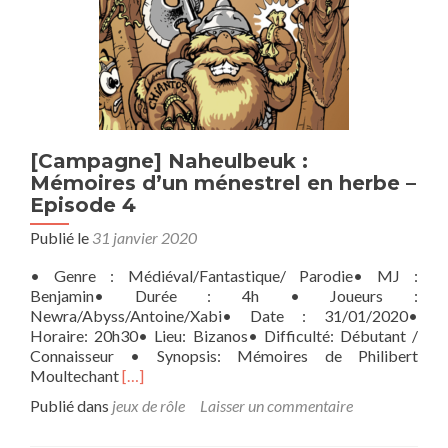
[Campagne] Naheulbeuk :
Mémoires d’un ménestrel en herbe –
Episode 4
Publié le
31 janvier 2020
• Genre : Médiéval/Fantastique/ Parodie• MJ :
Benjamin• Durée : 4h • Joueurs :
Newra/Abyss/Antoine/Xabi• Date : 31/01/2020•
Horaire: 20h30• Lieu: Bizanos• Difficulté: Débutant /
Connaisseur • Synopsis: Mémoires de Philibert
En
Moultechant
[…]
savoir
Publié dans
jeux de rôle
Laisser un commentaire
plus
sur[Campagne]