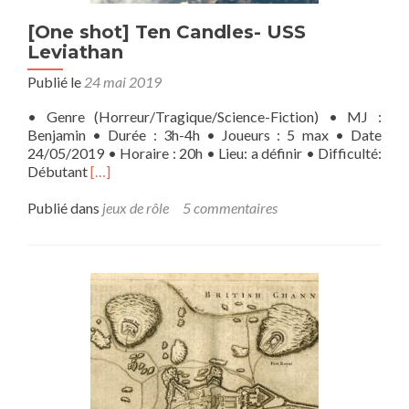
[One shot] Ten Candles- USS
Leviathan
Publié le
24 mai 2019
• Genre (Horreur/Tragique/Science-Fiction) • MJ :
Benjamin • Durée : 3h-4h • Joueurs : 5 max • Date
24/05/2019 • Horaire : 20h • Lieu: a définir • Difficulté:
En
Débutant
[…]
savoir
plus
Publié dans
jeux de rôle
5 commentaires
sur[One
shot]
Ten
Candles-
USS
Leviathan