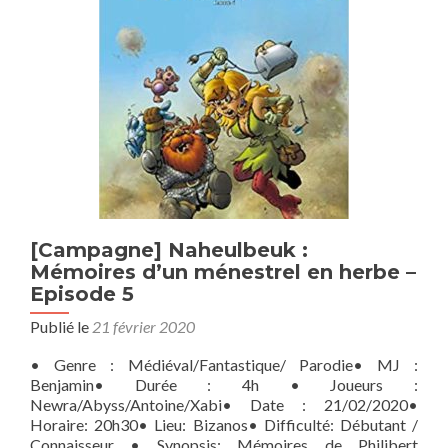
ce
que
la
mort
vous
sépare.
[Campagne] Naheulbeuk :
Mémoires d’un ménestrel en herbe –
Episode 5
Publié le
21 février 2020
• Genre : Médiéval/Fantastique/ Parodie• MJ :
Benjamin• Durée : 4h • Joueurs :
Newra/Abyss/Antoine/Xabi• Date : 21/02/2020•
Horaire: 20h30• Lieu: Bizanos• Difficulté: Débutant /
Connaisseur • Synopsis: Mémoires de Philibert