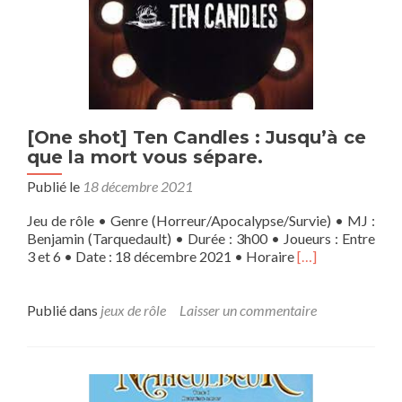
de
la
Terreur
(Episode
1)
[One shot] Ten Candles : Jusqu’à ce
que la mort vous sépare.
Publié le
18 décembre 2021
Jeu de rôle • Genre (Horreur/Apocalypse/Survie) • MJ :
Benjamin (Tarquedault) • Durée : 3h00 • Joueurs : Entre
En
3 et 6 • Date : 18 décembre 2021 • Horaire
[…]
savoir
plus
sur[One
Publié dans
jeux de rôle
Laisser un commentaire
shot]
Ten
Candles
:
Jusqu’à