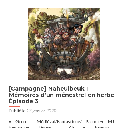
Naheulbeuk
:
Mémoires
d’un
ménestrel
en
herbe
–
Episode
4
[Campagne] Naheulbeuk :
Mémoires d’un ménestrel en herbe –
Épisode 3
Publié le
17 janvier 2020
• Genre : Médiéval/Fantastique/ Parodie• MJ :
Benjamin• Durée : 4h • Joueurs :