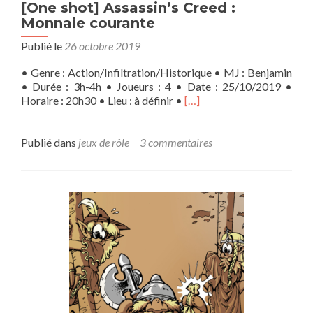
[One shot] Assassin’s Creed :
Monnaie courante
Publié le
26 octobre 2019
• Genre : Action/Infiltration/Historique • MJ : Benjamin
• Durée : 3h-4h • Joueurs : 4 • Date : 25/10/2019 •
En
Horaire : 20h30 • Lieu : à définir •
[…]
savoir
plus
sur[One
Publié dans
jeux de rôle
3 commentaires
shot]
Assassin’s
Creed
:
Monnaie
courante