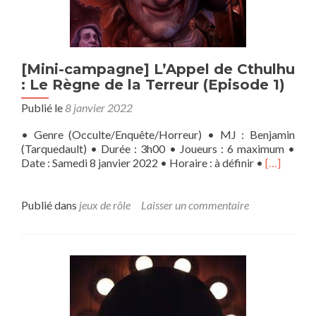
[Mini-campagne] L’Appel de Cthulhu
: Le Règne de la Terreur (Episode 1)
Publié le
8 janvier 2022
• Genre (Occulte/Enquête/Horreur) • MJ : Benjamin
(Tarquedault) • Durée : 3h00 • Joueurs : 6 maximum •
En
Date : Samedi 8 janvier 2022 • Horaire : à définir •
[…]
savoir
plus
sur[Mini-
Publié dans
jeux de rôle
Laisser un commentaire
campagne
L’Appel
de
Cthulhu
:
Le
Règne