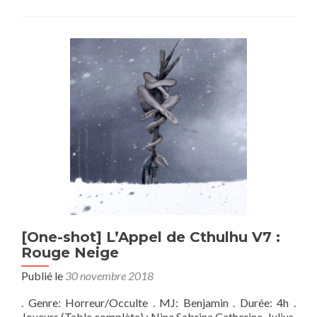
sur[One
Shot]
Ten
Candles:
Le
pic
noir
[One-shot] L’Appel de Cthulhu V7 :
Rouge Neige
Publié le
30 novembre 2018
. Genre: Horreur/Occulte . MJ: Benjamin . Durée: 4h .
Joueurs (Table complète) : Nina,Sabrina,Catherine, Julius,