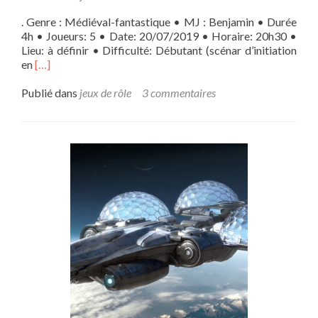
. Genre : Médiéval-fantastique • MJ : Benjamin • Durée
4h • Joueurs: 5 • Date: 20/07/2019 • Horaire: 20h30 •
Lieu: à définir • Difficulté: Débutant (scénar d’initiation
En
en
[…]
savoir
plus
Publié dans
jeux de rôle
3 commentaires
sur[One-
shot]
Donjon
de
Naheulbeuk:
Silence,
ça
brasse!