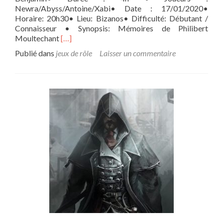
Newra/Abyss/Antoine/Xabi• Date : 17/01/2020•
Horaire: 20h30• Lieu: Bizanos• Difficulté: Débutant /
Connaisseur • Synopsis: Mémoires de Philibert
En
Moultechant
[…]
savoir
Publié dans
jeux de rôle
Laisser un commentaire
plus
sur[Campagne]
Naheulbeuk
:
Mémoires
d’un
ménestrel
en
herbe
–
Épisode
3