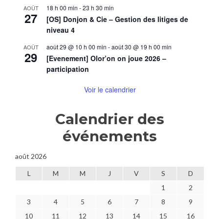
18 h 00 min
-
23 h 30 min
AOÛT
27
[OS] Donjon & Cie – Gestion des litiges de
niveau 4
août 29 @ 10 h 00 min
-
août 30 @ 19 h 00 min
AOÛT
29
[Evenement] Olor’on on joue 2026 –
participation
Voir le calendrier
Calendrier des
événements
août 2026
L
M
M
J
V
S
D
1
2
3
4
5
6
7
8
9
10
11
12
13
14
15
16