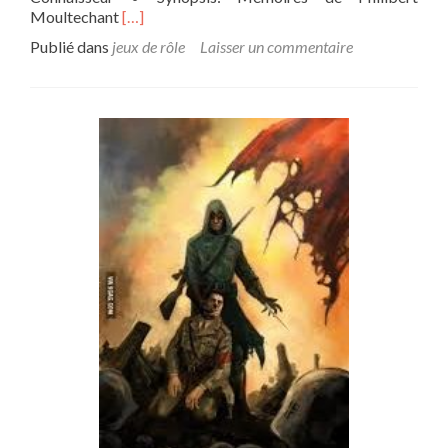
En
Moultechant
[…]
savoir
Publié dans
jeux de rôle
Laisser un commentaire
plus
sur[Campagne]
Naheulbeuk
:
Mémoires
d’un
ménestrel
en
herbe
–
Episode
5