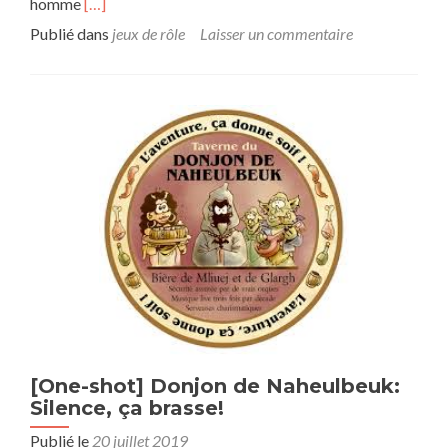
En
homme
[…]
savoir
Publié dans
jeux de rôle
Laisser un commentaire
plus
sur[Campagne]
Naheulbeuk:
Mémoires
d’un
ménestrel
en
herbe
–
Episode
0
(Création
des
personnages
et
introduction)
[One-shot] Donjon de Naheulbeuk:
Silence, ça brasse!
Publié le
20 juillet 2019