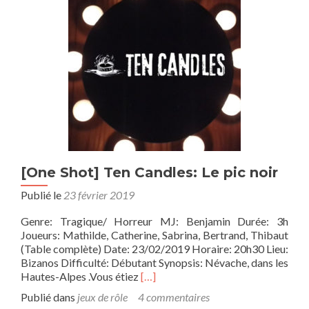
V7
:
Nuits
Blanches
[One Shot] Ten Candles: Le pic noir
Publié le
23 février 2019
Genre: Tragique/ Horreur MJ: Benjamin Durée: 3h
Joueurs: Mathilde, Catherine, Sabrina, Bertrand, Thibaut
(Table complète) Date: 23/02/2019 Horaire: 20h30 Lieu:
Bizanos Difficulté: Débutant Synopsis: Névache, dans les
En
Hautes-Alpes .Vous étiez
[…]
savoir
Publié dans
jeux de rôle
4 commentaires
plus