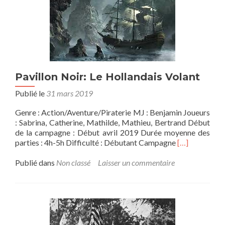
Volant,
Episode
0
Pavillon Noir: Le Hollandais Volant
Publié le
31 mars 2019
Genre : Action/Aventure/Piraterie MJ : Benjamin Joueurs
: Sabrina, Catherine, Mathilde, Mathieu, Bertrand Début
de la campagne : Début avril 2019 Durée moyenne des
En
parties : 4h-5h Difficulté : Débutant Campagne
[…]
savoir
plus
Publié dans
Non classé
Laisser un commentaire
surPavillon
Noir:
Le
Hollandais
Volant