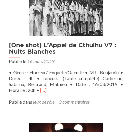
[One shot] L’Appel de Cthulhu V7 :
Nuits Blanches
Publié le
16 mars 2019
• Genre : Horreur/ Enquête/Occulte • MJ : Benjamin •
Durée : 4h • Joueurs: (Table complète) Catherine,
Sabrina, Bertrand, Mathieu • Date : 16/03/2019 •
En
Horaire : 20h •
[…]
savoir
plus
Publié dans
jeux de rôle
3 commentaires
sur[One
shot]
L’Appel
de
Cthulhu