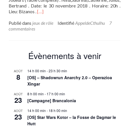
Bertrand . Date: le 30 novembre 2018 . Horaire: 20h .
En
Lieu: Bizanos .
[…]
savoir
plus
Publié dans
jeux de rôle
Identifié
AppeldeCthulhu
7
sur[One-
commentaires
shot]
L’Appel
de
Cthulhu
Évènements à venir
V7
:
Rouge
14 h 00 min
-
23 h 30 min
AOÛT
Neige
8
[OS] – Shadowrun Anarchy 2.0 – Operazioa
Xingar
8 h 00 min
-
17 h 00 min
AOÛT
23
[Campagne] Brancalonia
14 h 00 min
-
18 h 00 min
AOÛT
23
[OS] Star Wars Kotor – la Fosse de Dagmar le
Hutt