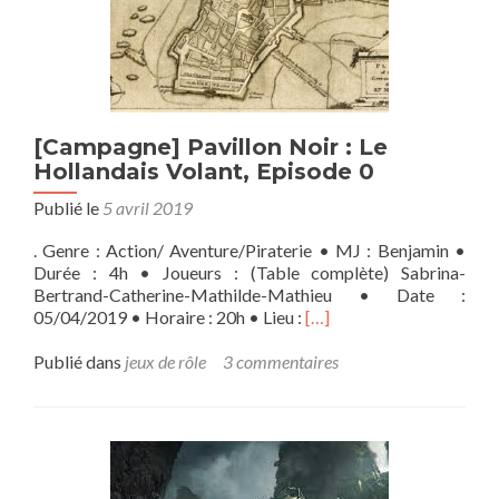
[Campagne] Pavillon Noir : Le
Hollandais Volant, Episode 0
Publié le
5 avril 2019
. Genre : Action/ Aventure/Piraterie • MJ : Benjamin •
Durée : 4h • Joueurs : (Table complète) Sabrina-
Bertrand-Catherine-Mathilde-Mathieu • Date :
En
05/04/2019 • Horaire : 20h • Lieu :
[…]
savoir
plus
Publié dans
jeux de rôle
3 commentaires
sur[Campagne]
Pavillon
Noir
:
Le
Hollandais