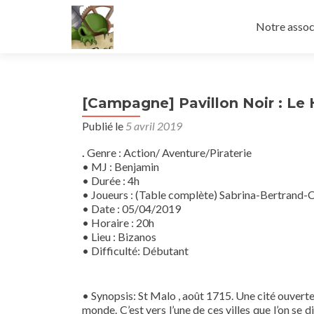
Aller
au
Notre assoc
contenu
principal
[Campagne] Pavillon Noir : Le 
Publié le
5 avril 2019
.
Genre : Action/ Aventure/Piraterie
• MJ : Benjamin
• Durée : 4h
• Joueurs : (Table complète) Sabrina-Bertrand
• Date : 05/04/2019
• Horaire : 20h
• Lieu : Bizanos
• Difficulté: Débutant
• Synopsis: St Malo , août 1715. Une cité ouvert
monde. C’est vers l’une de ces villes que l’on se 