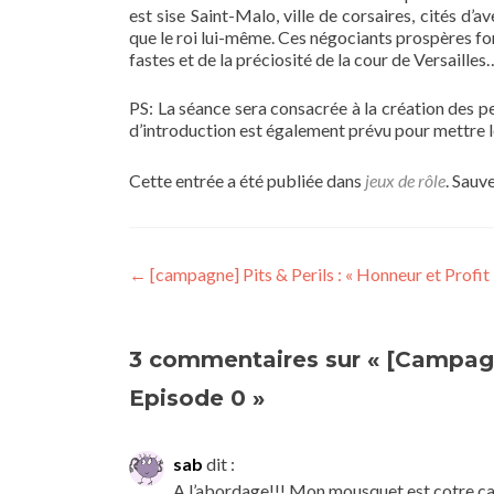
est sise Saint-Malo, ville de corsaires, cités d
que le roi lui-même. Ces négociants prospères form
fastes et de la préciosité de la cour de Versailles
PS: La séance sera consacrée à la création des p
d’introduction est également prévu pour mettre le
Cette entrée a été publiée dans
jeux de rôle
. Sauv
Navigation
←
[campagne] Pits & Perils : « Honneur et Profit 
de
l’article
3 commentaires sur «
[Campagne
Episode 0
»
sab
dit :
A l’abordage!!! Mon mousquet est cotre ca