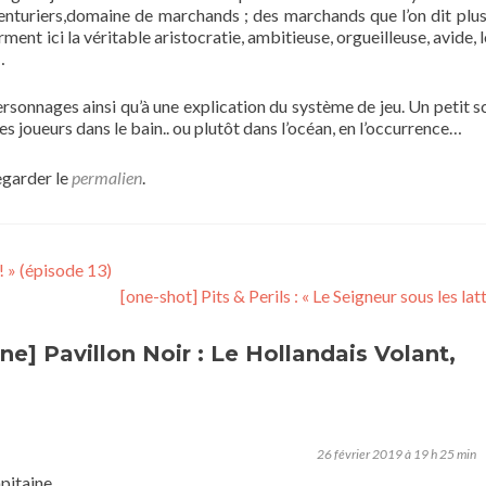
’aventuriers,domaine de marchands ; des marchands que l’on dit plus
ent ici la véritable aristocratie, ambitieuse, orgueilleuse, avide, 
…
ersonnages ainsi qu’à une explication du système de jeu. Un petit s
s joueurs dans le bain.. ou plutôt dans l’océan, en l’occurrence…
egarder le
permalien
.
! » (épisode 13)
[one-shot] Pits & Perils : « Le Seigneur sous les lat
] Pavillon Noir : Le Hollandais Volant,
26 février 2019 à 19 h 25 min
pitaine