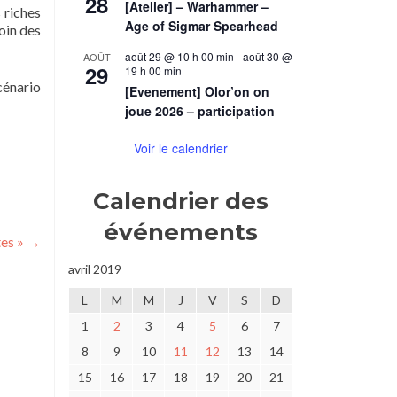
28
[Atelier] – Warhammer –
 riches
Age of Sigmar Spearhead
loin des
août 29 @ 10 h 00 min
-
août 30 @
AOÛT
29
19 h 00 min
cénario
[Evenement] Olor’on on
joue 2026 – participation
Voir le calendrier
Calendrier des
événements
tes »
→
avril 2019
L
M
M
J
V
S
D
1
2
3
4
5
6
7
8
9
10
11
12
13
14
15
16
17
18
19
20
21