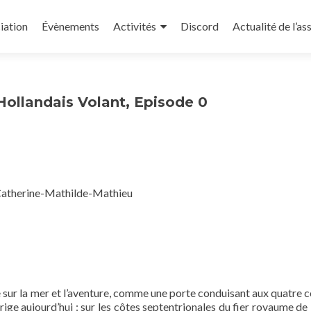
iation
Évènements
Activités
Discord
Actualité de l’as
Hollandais Volant, Episode 0
-Catherine-Mathilde-Mathieu
e sur la mer et l’aventure, comme une porte conduisant aux quatre c
dirige aujourd’hui : sur les côtes septentrionales du fier royaume d