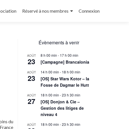
sociation
Réservé à nos membres
Connexion
Évènements à venir
8 h 00 min
-
17 h 00 min
AOÛT
23
[Campagne] Brancalonia
14 h 00 min
-
18 h 00 min
AOÛT
23
[OS] Star Wars Kotor – la
Fosse de Dagmar le Hutt
18 h 00 min
-
23 h 30 min
AOÛT
27
[OS] Donjon & Cie –
Gestion des litiges de
niveau 4
oins du
18 h 00 min
-
23 h 30 min
AOÛT
e France