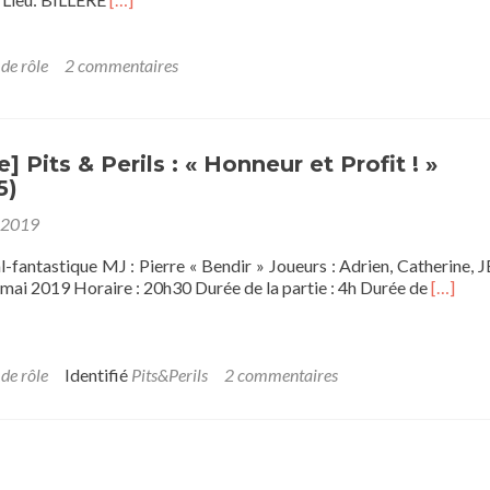
savoir
plus
sur(One
 de rôle
2 commentaires
Shot)
Les
Ombres
d’Esteren:
 Pits & Perils : « Honneur et Profit ! »
Loch
5)
Varn
 2019
-fantastique MJ : Pierre « Bendir » Joueurs : Adrien, Catherine, JB
En
mai 2019 Horaire : 20h30 Durée de la partie : 4h Durée de
[…]
savoir
plus
sur[cam
Pits
 de rôle
Identifié
Pits&Perils
2 commentaires
&
Perils
:
«
Honneu