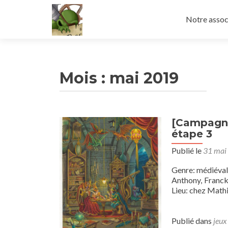
Aller
au
Notre assoc
contenu
principal
Mois :
mai 2019
[Campagne
étape 3
Publié le
31 mai
Genre: médiéval
Anthony, Franck
Lieu: chez Mathi
Publié dans
jeux