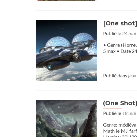
[One shot
Publié le
24 mai
• Genre (Horreu
5 max • Date 24/
Publié dans
jeux
(One Shot
Publié le
18 mai
Genre: médiéval
Math le MJ farf
Horaire: 20H30