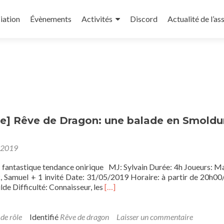
iation
Évènements
Activités
Discord
Actualité de l’as
] Rêve de Dragon: une balade en Smoldu
 2019
 fantastique tendance onirique MJ: Sylvain Durée: 4h Joueurs: Ma
, Samuel + 1 invité Date: 31/05/2019 Horaire: à partir de 20h0
En
lde Difficulté: Connaisseur, les
[…]
savoir
plus
sur[Campagne]
 de rôle
Identifié
Rêve de dragon
Laisser un commentaire