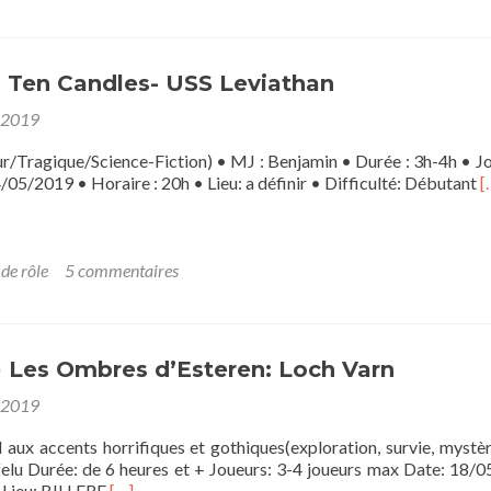
Rêve
de
Dragon:
une
] Ten Candles- USS Leviathan
balade
en
 2019
Smoldurée,
étape
r/Tragique/Science-Fiction) • MJ : Benjamin • Durée : 3h-4h • Jo
3
E
05/2019 • Horaire : 20h • Lieu: a définir • Difficulté: Débutant
[
s
p
s
s
 de rôle
5 commentaires
T
C
U
L
) Les Ombres d’Esteren: Loch Varn
 2019
 aux accents horrifiques et gothiques(exploration, survie, mystè
elu Durée: de 6 heures et + Joueurs: 3-4 joueurs max Date: 18/
En
 Lieu: BILLERE
[…]