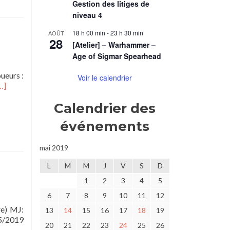
Gestion des litiges de
niveau 4
18 h 00 min
-
23 h 30 min
AOÛT
28
[Atelier] – Warhammer –
Age of Sigmar Spearhead
ueurs :
Voir le calendrier
n
…]
avoir
Calendrier des
lus
ur[One
événements
hot]
en
andles-
mai 2019
SS
L
M
M
J
V
S
D
eviathan
1
2
3
4
5
6
7
8
9
10
11
12
re) MJ:
13
14
15
16
17
18
19
05/2019
20
21
22
23
24
25
26