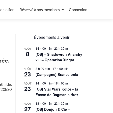
sociation
Réservé à nos membres
Connexion
Évènements à venir
14 h 00 min
-
23 h 30 min
AOÛT
8
[OS] – Shadowrun Anarchy
2.0 – Operazioa Xingar
rée,
8 h 00 min
-
17 h 00 min
AOÛT
23
[Campagne] Brancalonia
14 h 00 min
-
18 h 00 min
AOÛT
thilde,
23
[OS] Star Wars Kotor – la
0/20h30
Fosse de Dagmar le Hutt
18 h 00 min
-
23 h 30 min
AOÛT
27
[OS] Donjon & Cie –