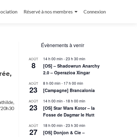
sociation
Réservé à nos membres
Connexion
Évènements à venir
14 h 00 min
-
23 h 30 min
AOÛT
8
[OS] – Shadowrun Anarchy
2.0 – Operazioa Xingar
rée,
8 h 00 min
-
17 h 00 min
AOÛT
23
[Campagne] Brancalonia
14 h 00 min
-
18 h 00 min
AOÛT
thilde,
23
[OS] Star Wars Kotor – la
0/20h30
Fosse de Dagmar le Hutt
18 h 00 min
-
23 h 30 min
AOÛT
27
[OS] Donjon & Cie –