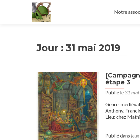
Aller
au
Notre assoc
contenu
principal
Jour :
31 mai 2019
[Campagne
étape 3
Publié le
31 mai
Genre: médiéval
Anthony, Franck
Lieu: chez Mathi
Publié dans
jeux