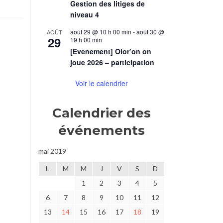
Gestion des litiges de
niveau 4
août 29 @ 10 h 00 min
-
août 30 @
AOÛT
29
19 h 00 min
[Evenement] Olor’on on
joue 2026 – participation
Voir le calendrier
Calendrier des
événements
mai 2019
L
M
M
J
V
S
D
1
2
3
4
5
6
7
8
9
10
11
12
13
14
15
16
17
18
19