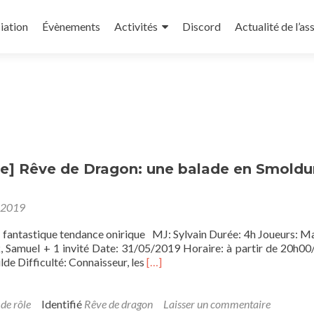
iation
Évènements
Activités
Discord
Actualité de l’as
] Rêve de Dragon: une balade en Smoldu
 2019
 fantastique tendance onirique MJ: Sylvain Durée: 4h Joueurs: Ma
, Samuel + 1 invité Date: 31/05/2019 Horaire: à partir de 20h0
En
lde Difficulté: Connaisseur, les
[…]
savoir
plus
sur[Campagne]
 de rôle
Identifié
Rêve de dragon
Laisser un commentaire