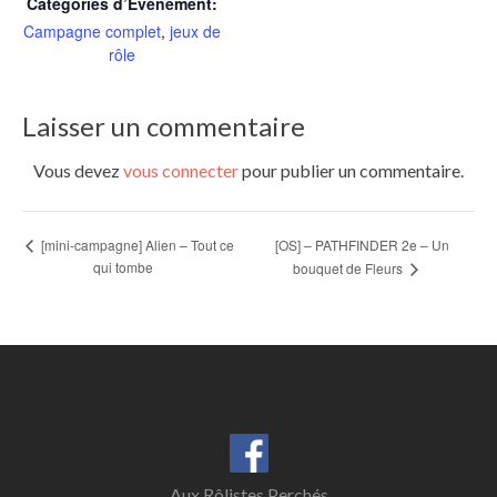
Catégories d’Évènement:
Campagne complet
,
jeux de
rôle
Laisser un commentaire
Vous devez
vous connecter
pour publier un commentaire.
[OS] – PATHFINDER 2e – Un
[mini-campagne] Alien – Tout ce
qui tombe
bouquet de Fleurs
Aux Rôlistes Perchés