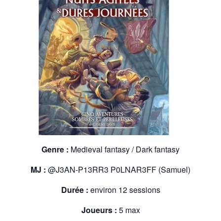
Genre :
Medieval fantasy / Dark fantasy
MJ :
@J3AN-P13RR3 P0LNAR3FF (Samuel)
Durée :
environ 12 sessions
Joueurs :
5 max