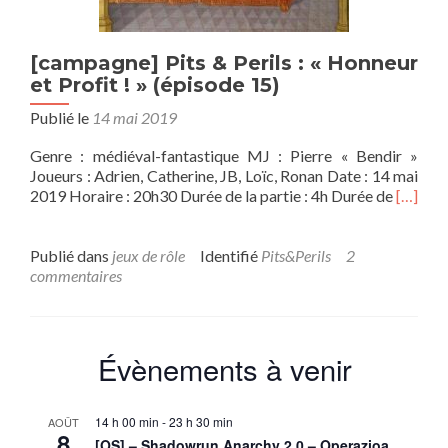
[campagne] Pits & Perils : « Honneur
et Profit ! » (épisode 15)
Publié le
14 mai 2019
Genre : médiéval-fantastique MJ : Pierre « Bendir »
Joueurs : Adrien, Catherine, JB, Loïc, Ronan Date : 14 mai
En
2019 Horaire : 20h30 Durée de la partie : 4h Durée de
[…]
savoir
plus
sur[ca
Publié dans
jeux de rôle
Identifié
Pits&Perils
2
Pits
commentaires
&
Perils
:
«
Évènements à venir
Honneu
et
Profit
14 h 00 min
-
23 h 30 min
AOÛT
!
8
[OS] – Shadowrun Anarchy 2.0 – Operazioa