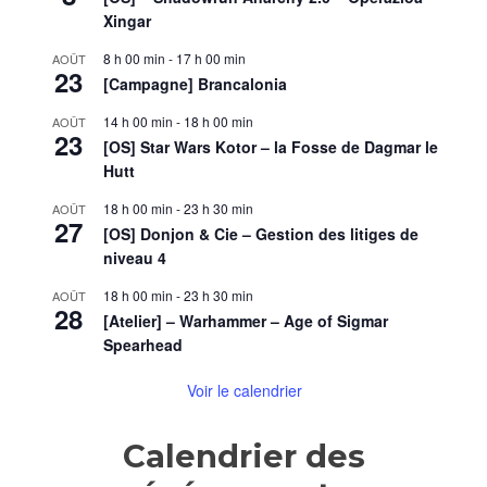
»
Xingar
(épisod
15)
8 h 00 min
-
17 h 00 min
AOÛT
23
[Campagne] Brancalonia
14 h 00 min
-
18 h 00 min
AOÛT
23
[OS] Star Wars Kotor – la Fosse de Dagmar le
Hutt
18 h 00 min
-
23 h 30 min
AOÛT
27
[OS] Donjon & Cie – Gestion des litiges de
niveau 4
18 h 00 min
-
23 h 30 min
AOÛT
28
[Atelier] – Warhammer – Age of Sigmar
Spearhead
Voir le calendrier
Calendrier des