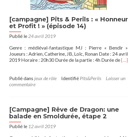
[campagne] Pits & Perils : « Honneur
et Profit ! » (épisode 14)
Publié le
24 avril 2019
Genre : médiéval-fantastique MJ : Pierre « Bendir »
Joueurs : Adrien, Catherine, JB, Loïc, Ronan Date : 24 avril
En
2019 Horaire : 20h30 Durée de la partie : 4h Durée de
[…]
savoir
plus
sur[ca
Publié dans
jeux de rôle
Identifié
Pits&Perils
Laisser un
Pits
commentaire
&
Perils
:
«
[Campagne] Rêve de Dragon: une
Honneu
balade en Smoldurée, étape 2
et
Publié le
12 avril 2019
Profit
!