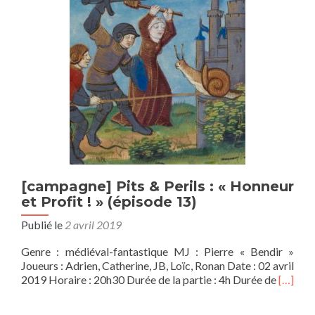
Le
Hollandais
Volant,
Episode
0
[campagne] Pits & Perils : « Honneur
et Profit ! » (épisode 13)
Publié le
2 avril 2019
Genre : médiéval-fantastique MJ : Pierre « Bendir »
Joueurs : Adrien, Catherine, JB, Loïc, Ronan Date : 02 avril
En
2019 Horaire : 20h30 Durée de la partie : 4h Durée de
[…]
savoir
plus