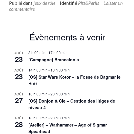
sur[ca
Publié dans
jeux de rôle
Identifié
Pits&Perils
Laisser un
Pits
commentaire
&
Perils
:
«
Évènements à venir
Honneu
et
Profit
8 h 00 min
-
17 h 00 min
AOÛT
!
23
[Campagne] Brancalonia
»
(épisod
14 h 00 min
-
18 h 00 min
AOÛT
23
13)
[OS] Star Wars Kotor – la Fosse de Dagmar le
Hutt
18 h 00 min
-
23 h 30 min
AOÛT
27
[OS] Donjon & Cie – Gestion des litiges de
niveau 4
18 h 00 min
-
23 h 30 min
AOÛT
28
[Atelier] – Warhammer – Age of Sigmar
Spearhead