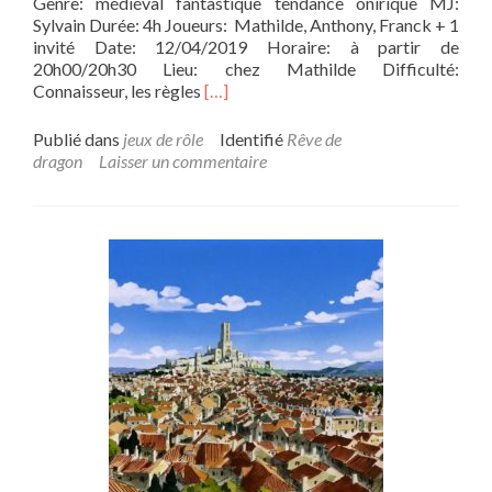
Genre: médiéval fantastique tendance onirique MJ:
»
Sylvain Durée: 4h Joueurs: Mathilde, Anthony, Franck + 1
(épisod
invité Date: 12/04/2019 Horaire: à partir de
14)
20h00/20h30 Lieu: chez Mathilde Difficulté:
En
Connaisseur, les règles
[…]
savoir
plus
Publié dans
jeux de rôle
Identifié
Rêve de
sur[Campagne]
dragon
Laisser un commentaire
Rêve
de
Dragon:
une
balade
en
Smoldurée,
étape
2