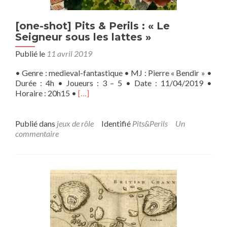
[one-shot] Pits & Perils : « Le
Seigneur sous les lattes »
Publié le
11 avril 2019
• Genre : medieval-fantastique • MJ : Pierre « Bendir » •
Durée : 4h • Joueurs : 3 – 5 • Date : 11/04/2019 •
En
Horaire : 20h15 •
[…]
savoir
plus
sur[one-
Publié dans
jeux de rôle
Identifié
Pits&Perils
Un
shot]
commentaire
Pits
&
Perils
:
« Le
Seigneur
sous
les
lattes »