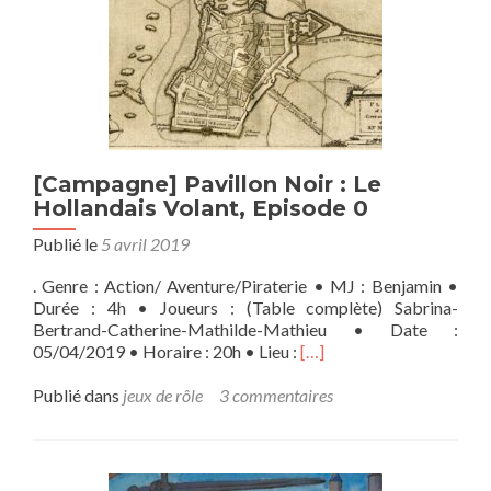
[Campagne] Pavillon Noir : Le
Hollandais Volant, Episode 0
Publié le
5 avril 2019
. Genre : Action/ Aventure/Piraterie • MJ : Benjamin •
Durée : 4h • Joueurs : (Table complète) Sabrina-
Bertrand-Catherine-Mathilde-Mathieu • Date :
En
05/04/2019 • Horaire : 20h • Lieu :
[…]
savoir
plus
Publié dans
jeux de rôle
3 commentaires
sur[Campagne]
Pavillon
Noir
: