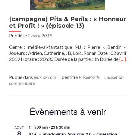
[campagne] Pits & Perils : « Honneur
et Profit ! » (épisode 13)
Publié le
2 avril 2019
Genre : médiéval-fantastique MJ : Pierre « Bendir »
Joueurs : Adrien, Catherine, JB, Loïc, Ronan Date : 02 avril
En
2019 Horaire : 20h30 Durée de la partie : 4h Durée de
[…]
savoir
plus
sur[ca
Publié dans
jeux de rôle
Identifié
Pits&Perils
Laisser un
Pits
commentaire
&
Perils
:
«
Évènements à venir
Honneu
et
Profit
14 h 00 min
-
23 h 30 min
AOÛT
!
8
[OS] – Shadowrun Anarchy 2.0 – Operazioa