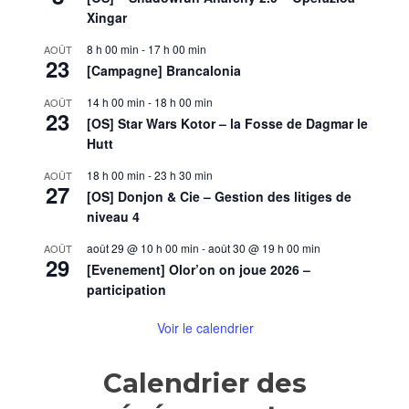
»
Xingar
(épisod
13)
8 h 00 min
-
17 h 00 min
AOÛT
23
[Campagne] Brancalonia
14 h 00 min
-
18 h 00 min
AOÛT
23
[OS] Star Wars Kotor – la Fosse de Dagmar le
Hutt
18 h 00 min
-
23 h 30 min
AOÛT
27
[OS] Donjon & Cie – Gestion des litiges de
niveau 4
août 29 @ 10 h 00 min
-
août 30 @ 19 h 00 min
AOÛT
29
[Evenement] Olor’on on joue 2026 –
participation
Voir le calendrier
Calendrier des