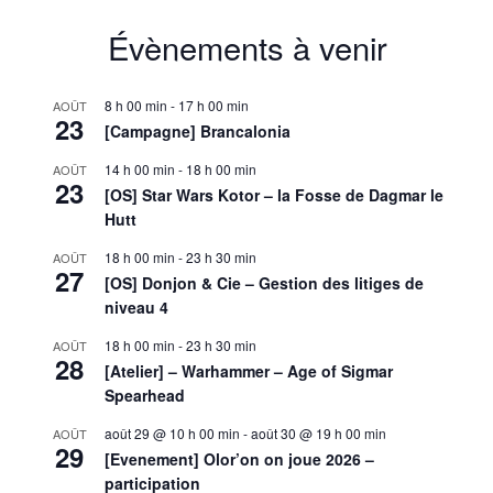
Évènements à venir
8 h 00 min
-
17 h 00 min
AOÛT
23
[Campagne] Brancalonia
14 h 00 min
-
18 h 00 min
AOÛT
23
[OS] Star Wars Kotor – la Fosse de Dagmar le
Hutt
18 h 00 min
-
23 h 30 min
AOÛT
27
[OS] Donjon & Cie – Gestion des litiges de
niveau 4
18 h 00 min
-
23 h 30 min
AOÛT
28
[Atelier] – Warhammer – Age of Sigmar
Spearhead
août 29 @ 10 h 00 min
-
août 30 @ 19 h 00 min
AOÛT
29
[Evenement] Olor’on on joue 2026 –
participation