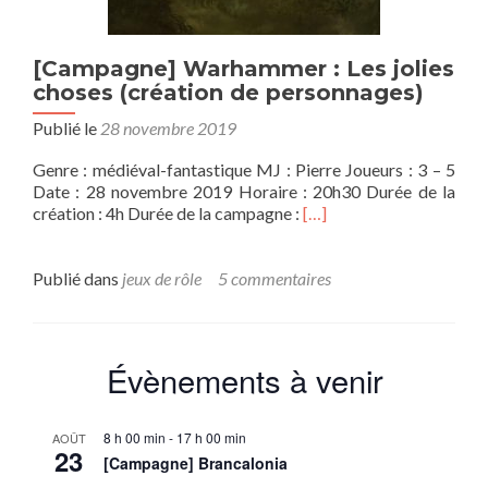
[Campagne] Warhammer : Les jolies
choses (création de personnages)
Publié le
28 novembre 2019
Genre : médiéval-fantastique MJ : Pierre Joueurs : 3 – 5
Date : 28 novembre 2019 Horaire : 20h30 Durée de la
En
création : 4h Durée de la campagne :
[…]
savoir
plus
sur[Campagne]
Publié dans
jeux de rôle
5 commentaires
Warhammer
:
Les
jolies
Évènements à venir
choses
(création
de
8 h 00 min
-
17 h 00 min
AOÛT
personnages)
23
[Campagne] Brancalonia