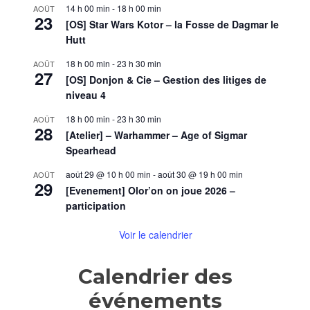
14 h 00 min
-
18 h 00 min
AOÛT
23
[OS] Star Wars Kotor – la Fosse de Dagmar le
Hutt
18 h 00 min
-
23 h 30 min
AOÛT
27
[OS] Donjon & Cie – Gestion des litiges de
niveau 4
18 h 00 min
-
23 h 30 min
AOÛT
28
[Atelier] – Warhammer – Age of Sigmar
Spearhead
août 29 @ 10 h 00 min
-
août 30 @ 19 h 00 min
AOÛT
29
[Evenement] Olor’on on joue 2026 –
participation
Voir le calendrier
Calendrier des
événements