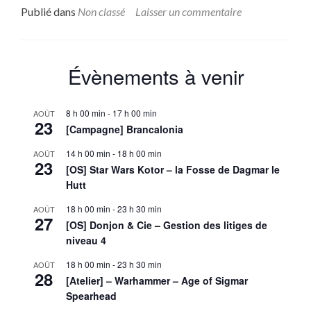
Publié dans
Non classé
Laisser un commentaire
Évènements à venir
8 h 00 min
-
17 h 00 min
AOÛT
23
[Campagne] Brancalonia
14 h 00 min
-
18 h 00 min
AOÛT
23
[OS] Star Wars Kotor – la Fosse de Dagmar le
Hutt
18 h 00 min
-
23 h 30 min
AOÛT
27
[OS] Donjon & Cie – Gestion des litiges de
niveau 4
18 h 00 min
-
23 h 30 min
AOÛT
28
[Atelier] – Warhammer – Age of Sigmar
Spearhead