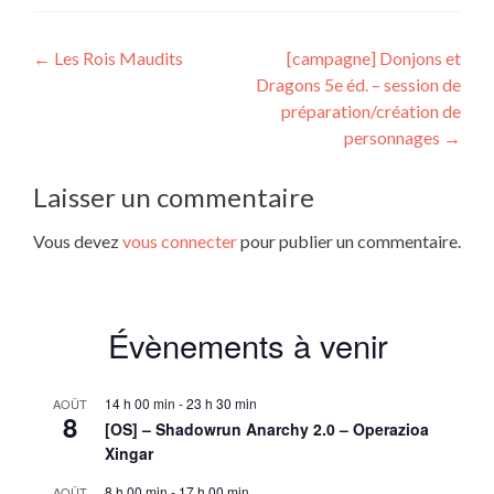
Navigation
←
Les Rois Maudits
[campagne] Donjons et
Dragons 5e éd. – session de
de
préparation/création de
l’article
personnages
→
Laisser un commentaire
Vous devez
vous connecter
pour publier un commentaire.
Évènements à venir
14 h 00 min
-
23 h 30 min
AOÛT
8
[OS] – Shadowrun Anarchy 2.0 – Operazioa
Xingar
8 h 00 min
-
17 h 00 min
AOÛT