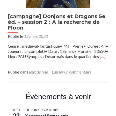
[campagne] Donjons et Dragons 5e
éd. – session 2 : A la recherche de
Floon
Publié le
13 mars 2020
Genre : médiéval-fantastique• MJ : Pierre• Durée : 4h•
Joueurs : 5 (complet)• Date : 13 mars• Horaire : 20h30•
En
Lieu : PAU Synopsis : Désormais dans le quartier des
[…]
savoir
plus
sur[camp
Publié dans
jeux de rôle
Laisser un commentaire
Donjons
et
Dragons
5e
Évènements à venir
éd.
–
session
8 h 00 min
-
17 h 00 min
AOÛT
2
23
[Campagne] Brancalonia