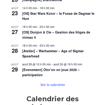
:
A
14 h 00 min
-
18 h 00 min
AOÛT
23
la
[OS] Star Wars Kotor – la Fosse de Dagmar le
recherch
Hutt
de
Floon
18 h 00 min
-
23 h 30 min
AOÛT
27
[OS] Donjon & Cie – Gestion des litiges de
niveau 4
18 h 00 min
-
23 h 30 min
AOÛT
28
[Atelier] – Warhammer – Age of Sigmar
Spearhead
août 29 @ 10 h 00 min
-
août 30 @ 19 h 00 min
AOÛT
29
[Evenement] Olor’on on joue 2026 –
participation
Voir le calendrier
Calendrier des