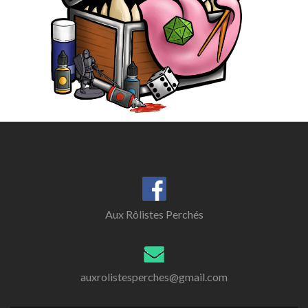
Aux Rôlistes Perchés
auxrolistesperches@gmail.com