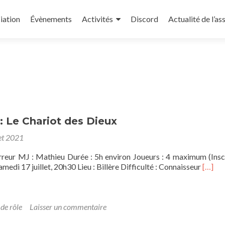
iation
Évènements
Activités
Discord
Actualité de l’as
 : Le Chariot des Dieux
let 2021
rreur MJ : Mathieu Durée : 5h environ Joueurs : 4 maximum (Insc
En
medi 17 juillet, 20h30 Lieu : Billère Difficulté : Connaisseur
[…]
savoir
plus
sur[OS
Alien
 de rôle
Laisser un commentaire
: