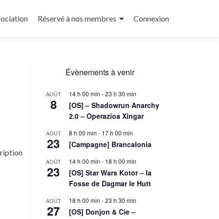
sociation
Réservé à nos membres
Connexion
Évènements à venir
14 h 00 min
-
23 h 30 min
AOÛT
8
[OS] – Shadowrun Anarchy
2.0 – Operazioa Xingar
8 h 00 min
-
17 h 00 min
AOÛT
23
[Campagne] Brancalonia
ription
14 h 00 min
-
18 h 00 min
AOÛT
23
[OS] Star Wars Kotor – la
Fosse de Dagmar le Hutt
]
18 h 00 min
-
23 h 30 min
AOÛT
27
[OS] Donjon & Cie –