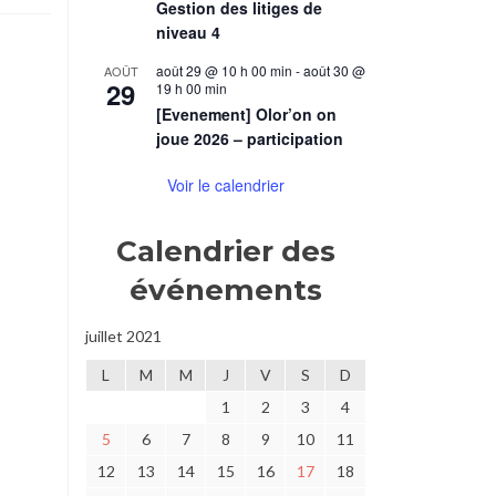
Gestion des litiges de
t
niveau 4
août 29 @ 10 h 00 min
-
août 30 @
AOÛT
29
19 h 00 min
[Evenement] Olor’on on
joue 2026 – participation
Voir le calendrier
Calendrier des
événements
juillet 2021
L
M
M
J
V
S
D
1
2
3
4
5
6
7
8
9
10
11
12
13
14
15
16
17
18