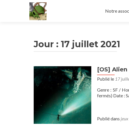
Aller
au
Notre assoc
contenu
principal
Jour :
17 juillet 2021
[OS] Alien
Publié le
17 juil
Genre : SF / Ho
fermés) Date : Sa
Publié dans
jeux