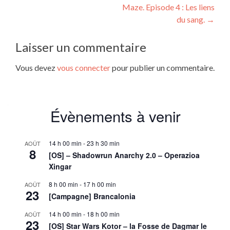
de
Maze. Episode 4 : Les liens
l’article
du sang.
→
Laisser un commentaire
Vous devez
vous connecter
pour publier un commentaire.
Évènements à venir
14 h 00 min
-
23 h 30 min
AOÛT
8
[OS] – Shadowrun Anarchy 2.0 – Operazioa
Xingar
8 h 00 min
-
17 h 00 min
AOÛT
23
[Campagne] Brancalonia
14 h 00 min
-
18 h 00 min
AOÛT
23
[OS] Star Wars Kotor – la Fosse de Dagmar le