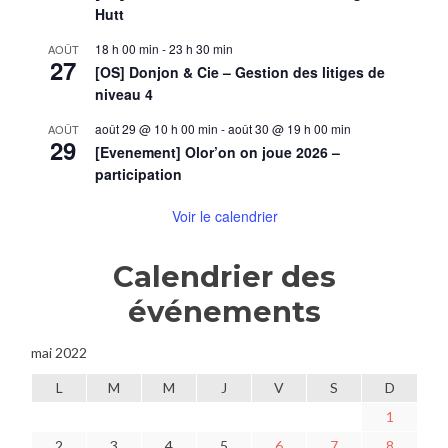
Hutt
18 h 00 min
-
23 h 30 min
AOÛT
27
[OS] Donjon & Cie – Gestion des litiges de
niveau 4
août 29 @ 10 h 00 min
-
août 30 @ 19 h 00 min
AOÛT
29
[Evenement] Olor’on on joue 2026 –
participation
Voir le calendrier
Calendrier des
événements
mai 2022
L
M
M
J
V
S
D
1
2
3
4
5
6
7
8