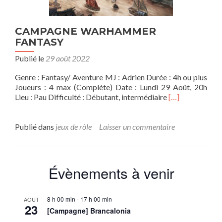
CAMPAGNE WARHAMMER
FANTASY
Publié le
29 août 2022
Genre : Fantasy/ Aventure MJ : Adrien Durée : 4h ou plus
Joueurs : 4 max (Complète) Date : Lundi 29 Août, 20h
En
Lieu : Pau Difficulté : Débutant, intermédiaire
[…]
savoir
plus
surCAMPAGN
Publié dans
jeux de rôle
Laisser un commentaire
WARHAMME
FANTASY
Évènements à venir
8 h 00 min
-
17 h 00 min
AOÛT
23
[Campagne] Brancalonia