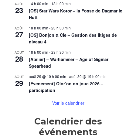
14 h 00 min
-
18 h 00 min
AOÛT
23
[OS] Star Wars Kotor – la Fosse de Dagmar le
Hutt
18 h 00 min
-
23 h 30 min
AOÛT
27
[OS] Donjon & Cie – Gestion des litiges de
niveau 4
18 h 00 min
-
23 h 30 min
AOÛT
28
[Atelier] – Warhammer – Age of Sigmar
Spearhead
août 29 @ 10 h 00 min
-
août 30 @ 19 h 00 min
AOÛT
29
[Evenement] Olor’on on joue 2026 –
participation
Voir le calendrier
Calendrier des
événements