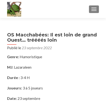
AFFICH
OS Macchabées: Il est loin de grand
Ouest… tréééés loin
Publié le
23 septembre 2022
Genre:
Humoristique
MJ:
Lazaraleen
Durée :
3-4 H
Joueurs:
3 à 5 joueurs
Date:
23 septembre