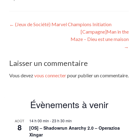
Navigation
←
(Jeux de Société) Marvel Champions Initiation
[Campagne]Man in the
de
Maze – Dieu est une maison
l’article
→
Laisser un commentaire
Vous devez
vous connecter
pour publier un commentaire.
Évènements à venir
14 h 00 min
-
23 h 30 min
AOÛT
8
[OS] – Shadowrun Anarchy 2.0 – Operazioa
Xingar