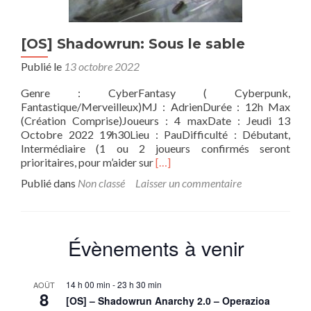
[OS] Shadowrun: Sous le sable
Publié le
13 octobre 2022
Genre : CyberFantasy ( Cyberpunk,
Fantastique/Merveilleux)MJ : AdrienDurée : 12h Max
(Création Comprise)Joueurs : 4 maxDate : Jeudi 13
Octobre 2022 19h30Lieu : PauDifficulté : Débutant,
Intermédiaire (1 ou 2 joueurs confirmés seront
En
prioritaires, pour m’aider sur
[…]
savoir
Publié dans
Non classé
Laisser un commentaire
plus
sur[OS]
Shadowrun:
Sous
Évènements à venir
le
sable
14 h 00 min
-
23 h 30 min
AOÛT
8
[OS] – Shadowrun Anarchy 2.0 – Operazioa