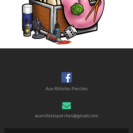
Aux Rôlistes Perchés
auxrolistesperches@gmail.com