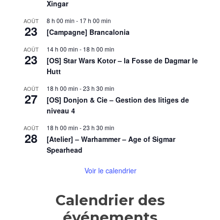
Xingar
8 h 00 min
-
17 h 00 min
AOÛT
23
[Campagne] Brancalonia
14 h 00 min
-
18 h 00 min
AOÛT
23
[OS] Star Wars Kotor – la Fosse de Dagmar le
Hutt
18 h 00 min
-
23 h 30 min
AOÛT
27
[OS] Donjon & Cie – Gestion des litiges de
niveau 4
18 h 00 min
-
23 h 30 min
AOÛT
28
[Atelier] – Warhammer – Age of Sigmar
Spearhead
Voir le calendrier
Calendrier des
événements