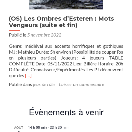
(OS) Les Ombres d’Esteren : Mots
Vengeurs (suite et fin)
Publié le
5 novembre 2022
Genre: médiéval aux accents horrifiques et gothiques
MJ: Mathieu Durée: 5h environ (Possibilité de couper l’os
en plusieurs parties) Joueurs: 4 joueurs TABLE
COMPLÈTE Date: 05/11/2022 Lieu: Billère Horaire: 20h
Difficulté: Connaisseur/Expérimentés Les PJ découvrent
En
que des
[…]
savoir
Publié dans
jeux de rôle
Laisser un commentaire
plus
sur(OS)
Les
Ombres
Évènements à venir
d’Esteren
:
Mots
14 h 00 min
-
23 h 30 min
AOÛT
Vengeurs