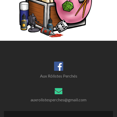
Aux Rôlistes Perchés
auxrolistesperches@gmail.com