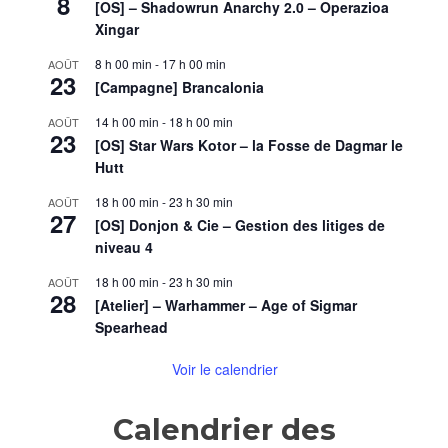
8
(suite
[OS] – Shadowrun Anarchy 2.0 – Operazioa
et
Xingar
fin)
8 h 00 min
-
17 h 00 min
AOÛT
23
[Campagne] Brancalonia
14 h 00 min
-
18 h 00 min
AOÛT
23
[OS] Star Wars Kotor – la Fosse de Dagmar le
Hutt
18 h 00 min
-
23 h 30 min
AOÛT
27
[OS] Donjon & Cie – Gestion des litiges de
niveau 4
18 h 00 min
-
23 h 30 min
AOÛT
28
[Atelier] – Warhammer – Age of Sigmar
Spearhead
Voir le calendrier
Calendrier des