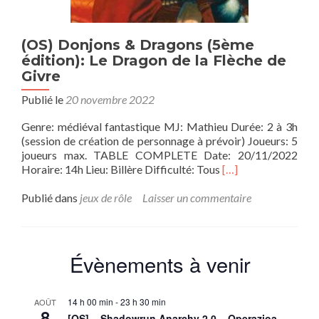
(OS) Donjons & Dragons (5ème
édition): Le Dragon de la Flèche de
Givre
Publié le
20 novembre 2022
Genre: médiéval fantastique MJ: Mathieu Durée: 2 à 3h
(session de création de personnage à prévoir) Joueurs: 5
joueurs max. TABLE COMPLETE Date: 20/11/2022
En
Horaire: 14h Lieu: Billère Difficulté: Tous
[…]
savoir
plus
Publié dans
jeux de rôle
Laisser un commentaire
sur(OS)
Donjons
&
Dragons
Évènements à venir
(5ème
édition):
Le
14 h 00 min
-
23 h 30 min
AOÛT
Dragon
8
[OS] – Shadowrun Anarchy 2.0 – Operazioa