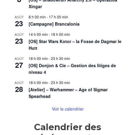
de
Xingar
la
Flèche
8 h 00 min
-
17 h 00 min
AOÛT
de
23
[Campagne] Brancalonia
Givre
14 h 00 min
-
18 h 00 min
AOÛT
23
[OS] Star Wars Kotor – la Fosse de Dagmar le
Hutt
18 h 00 min
-
23 h 30 min
AOÛT
27
[OS] Donjon & Cie – Gestion des litiges de
niveau 4
18 h 00 min
-
23 h 30 min
AOÛT
28
[Atelier] – Warhammer – Age of Sigmar
Spearhead
Voir le calendrier
Calendrier des