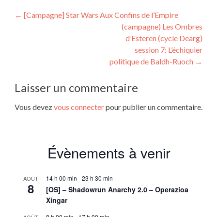
Navigation
←
[Campagne] Star Wars Aux Confins de l’Empire
(campagne) Les Ombres
de
d’Esteren (cycle Dearg)
l’article
session 7: L’échiquier
politique de Baldh-Ruoch
→
Laisser un commentaire
Vous devez
vous connecter
pour publier un commentaire.
Évènements à venir
14 h 00 min
-
23 h 30 min
AOÛT
8
[OS] – Shadowrun Anarchy 2.0 – Operazioa
Xingar
8 h 00 min
-
17 h 00 min