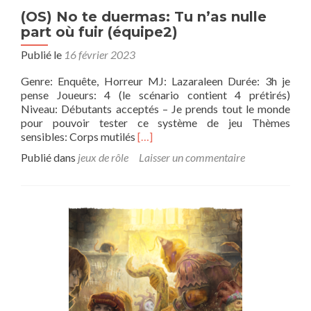
(OS) No te duermas: Tu n’as nulle
part où fuir (équipe2)
Publié le
16 février 2023
Genre: Enquête, Horreur MJ: Lazaraleen Durée: 3h je
pense Joueurs: 4 (le scénario contient 4 prétirés)
Niveau: Débutants acceptés – Je prends tout le monde
pour pouvoir tester ce système de jeu Thèmes
En
sensibles: Corps mutilés
[…]
savoir
Publié dans
jeux de rôle
Laisser un commentaire
plus
sur(OS)
No
te
duermas:
Tu
n’as
nulle
part
où
fuir