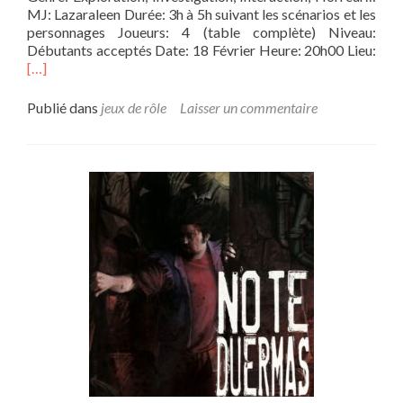
MJ: Lazaraleen Durée: 3h à 5h suivant les scénarios et les
personnages Joueurs: 4 (table complète) Niveau:
En
Débutants acceptés Date: 18 Février Heure: 20h00 Lieu:
savo
[…]
plus
sur(
Publié dans
jeux de rôle
Laisser un commentaire
Shot
L’Ap
de
Cthu
Le
Res
de
Bry
Celli
Ddu
(ep3