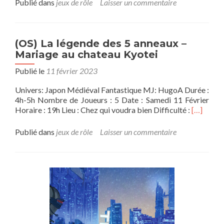
Publié dans
jeux de rôle
Laisser un commentaire
plus
sur(campagne)
Donjons
&
(OS) La légende des 5 anneaux –
Dragons
Mariage au chateau Kyotei
(5ème
édition):
Publié le
11 février 2023
Le
Dragon
Univers: Japon Médiéval Fantastique MJ: HugoA Durée :
de
4h-5h Nombre de Joueurs : 5 Date : Samedi 11 Février
la
En
Horaire : 19h Lieu : Chez qui voudra bien Difficulté :
[…]
Flèche
savoir
de
plus
Publié dans
jeux de rôle
Laisser un commentaire
Givre
sur(OS)
session
La
3
légende
des
5
anneaux
–
Mariage
au