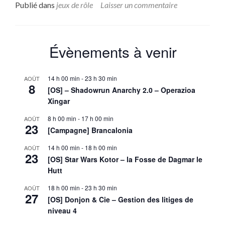
plus
Publié dans
jeux de rôle
Laisser un commentaire
sur(OS)
No
te
duermas:
Évènements à venir
Tu
n’as
nulle
14 h 00 min
-
23 h 30 min
AOÛT
part
8
[OS] – Shadowrun Anarchy 2.0 – Operazioa
où
Xingar
fuir
(équipe1)
8 h 00 min
-
17 h 00 min
AOÛT
23
[Campagne] Brancalonia
14 h 00 min
-
18 h 00 min
AOÛT
23
[OS] Star Wars Kotor – la Fosse de Dagmar le
Hutt
18 h 00 min
-
23 h 30 min
AOÛT
27
[OS] Donjon & Cie – Gestion des litiges de
niveau 4