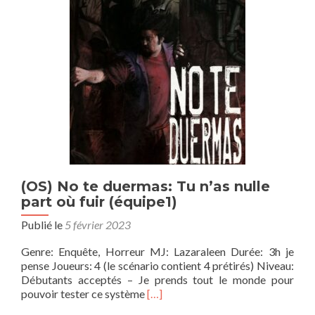
L’enlève
de
Kurosaw
(OS) No te duermas: Tu n’as nulle
part où fuir (équipe1)
Publié le
5 février 2023
Genre: Enquête, Horreur MJ: Lazaraleen Durée: 3h je
pense Joueurs: 4 (le scénario contient 4 prétirés) Niveau:
Débutants acceptés – Je prends tout le monde pour
En
pouvoir tester ce système
[…]
savoir