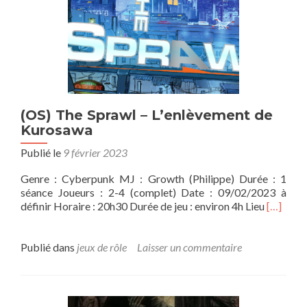
chateau
Kyotei
(OS) The Sprawl – L’enlèvement de
Kurosawa
Publié le
9 février 2023
Genre : Cyberpunk MJ : Growth (Philippe) Durée : 1
séance Joueurs : 2-4 (complet) Date : 09/02/2023 à
En
définir Horaire : 20h30 Durée de jeu : environ 4h Lieu
[…]
savoir
plus
sur<str
Publié dans
jeux de rôle
Laisser un commentaire
(OS)
The
Sprawl
–