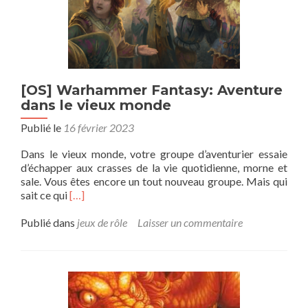
(équipe2)
[OS] Warhammer Fantasy: Aventure
dans le vieux monde
Publié le
16 février 2023
Dans le vieux monde, votre groupe d’aventurier essaie
d’échapper aux crasses de la vie quotidienne, morne et
sale. Vous êtes encore un tout nouveau groupe. Mais qui
En
sait ce qui
[…]
savoir
plus
Publié dans
jeux de rôle
Laisser un commentaire
sur[OS]
Warhammer
Fantasy:
Aventure
dans
le