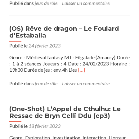
plus
Publié dans
jeux de rôle
Laisser un commentaire
sur(Campagne)
Capitaine
Vaudou
–
(OS) Rêve de dragon – Le Foulard
The
d’Estaballa
House
of
Publié le
24 février 2023
the
Genre : Médiéval fantasy MJ : Filgalade (Amaury) Durée
Rising
: 1 à 2 séances Joueurs : 4 Date : 24/02/2023 Horaire :
Moon
En
19h30 Durée de jeu : env. 4h Lieu
[…]
savoir
plus
Publié dans
jeux de rôle
Laisser un commentaire
sur(OS)
Rêve
de
dragon
(One-Shot) L’Appel de Cthulhu: Le
–
Ressac de Bryn Celli Ddu (ep3)
Le
Foulard
Publié le
18 février 2023
d’Estaballa
Genre: Exploration, Investigation, Interaction, Horreur…