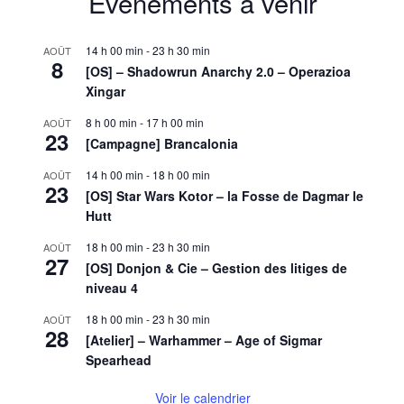
Évènements à venir
14 h 00 min
-
23 h 30 min
AOÛT
8
[OS] – Shadowrun Anarchy 2.0 – Operazioa
Xingar
8 h 00 min
-
17 h 00 min
AOÛT
23
[Campagne] Brancalonia
14 h 00 min
-
18 h 00 min
AOÛT
23
[OS] Star Wars Kotor – la Fosse de Dagmar le
Hutt
18 h 00 min
-
23 h 30 min
AOÛT
27
[OS] Donjon & Cie – Gestion des litiges de
niveau 4
18 h 00 min
-
23 h 30 min
AOÛT
28
[Atelier] – Warhammer – Age of Sigmar
Spearhead
Voir le calendrier