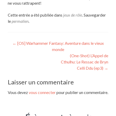
ne vous rattrapent!
Cette entrée a été publiée dans
jeux de rôle
. Sauvegarder
le
permalien
.
Navigation
←
[OS] Warhammer Fantasy: Aventure dans le vieux
monde
de
(One-Shot) L’Appel de
l’article
Cthulhu: Le Ressac de Bryn
Celli Ddu (ep3)
→
Laisser un commentaire
Vous devez
vous connecter
pour publier un commentaire.