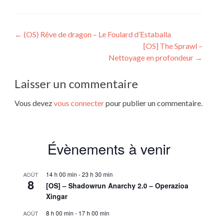
Navigation
←
(OS) Rêve de dragon – Le Foulard d’Estaballa
[OS] The Sprawl –
de
Nettoyage en profondeur
→
l’article
Laisser un commentaire
Vous devez
vous connecter
pour publier un commentaire.
Évènements à venir
14 h 00 min
-
23 h 30 min
AOÛT
8
[OS] – Shadowrun Anarchy 2.0 – Operazioa
Xingar
8 h 00 min
-
17 h 00 min
AOÛT