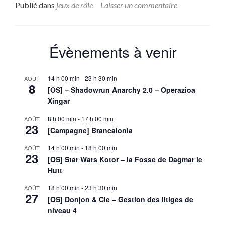
sur(
Publié dans
jeux de rôle
Laisser un commentaire
Shot
L’Ap
de
Cthu
Évènements à venir
Le
Res
de
14 h 00 min
-
23 h 30 min
AOÛT
Bry
8
[OS] – Shadowrun Anarchy 2.0 – Operazioa
Celli
Xingar
Ddu
(fina
8 h 00 min
-
17 h 00 min
AOÛT
23
[Campagne] Brancalonia
14 h 00 min
-
18 h 00 min
AOÛT
23
[OS] Star Wars Kotor – la Fosse de Dagmar le
Hutt
18 h 00 min
-
23 h 30 min
AOÛT
27
[OS] Donjon & Cie – Gestion des litiges de
niveau 4