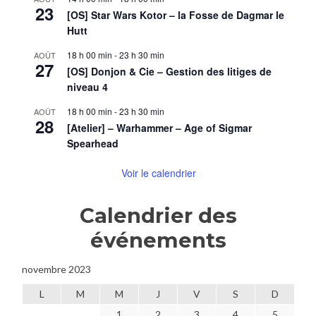
23
[OS] Star Wars Kotor – la Fosse de Dagmar le
Hutt
18 h 00 min
-
23 h 30 min
AOÛT
27
[OS] Donjon & Cie – Gestion des litiges de
niveau 4
18 h 00 min
-
23 h 30 min
AOÛT
28
[Atelier] – Warhammer – Age of Sigmar
Spearhead
Voir le calendrier
Calendrier des
événements
novembre 2023
L
M
M
J
V
S
D
1
2
3
4
5