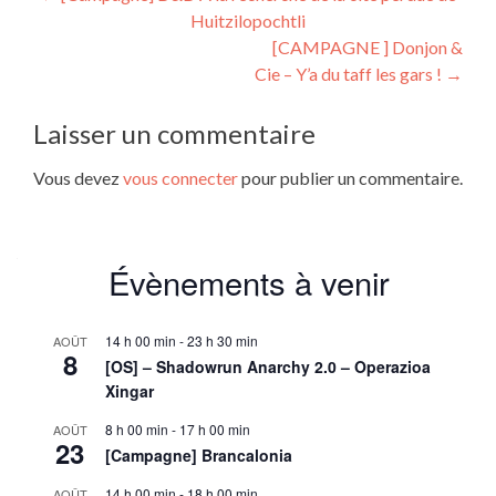
Huitzilopochtli
de
[CAMPAGNE ] Donjon &
l’article
Cie – Y’a du taff les gars !
→
Laisser un commentaire
Vous devez
vous connecter
pour publier un commentaire.
Évènements à venir
14 h 00 min
-
23 h 30 min
AOÛT
8
[OS] – Shadowrun Anarchy 2.0 – Operazioa
Xingar
8 h 00 min
-
17 h 00 min
AOÛT
23
[Campagne] Brancalonia
14 h 00 min
-
18 h 00 min
AOÛT