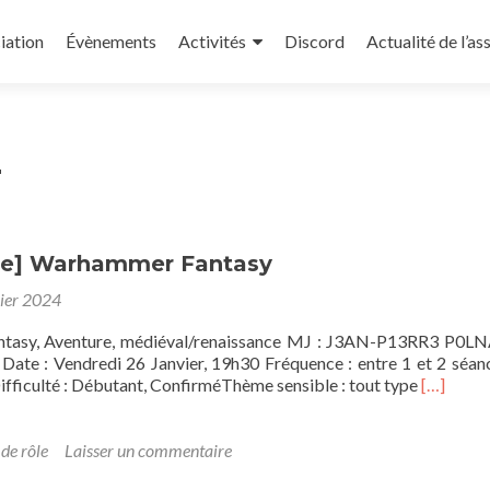
iation
Évènements
Activités
Discord
Actualité de l’as
4
e] Warhammer Fantasy
ier 2024
ntasy, Aventure, médiéval/renaissance MJ : J3AN-P13RR3 P0L
 Date : Vendredi 26 Janvier, 19h30 Fréquence : entre 1 et 2 séan
En
ifficulté : Débutant, ConfirméThème sensible : tout type
[…]
savoir
plus
sur[Cam
 de rôle
Laisser un commentaire
Warham