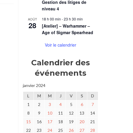
Gestion des litiges de
niveau 4
18 h 00 min
-
23 h 30 min
AOÛT
28
[Atelier] – Warhammer –
Age of Sigmar Spearhead
Voir le calendrier
Calendrier des
événements
janvier 2024
L
M
M
J
V
S
D
1
2
3
4
5
6
7
8
9
10
11
12
13
14
15
16
17
18
19
20
21
22
23
24
25
26
27
28