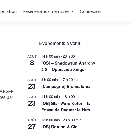
sociation
Réservé à nos membres
Connexion
Évènements à venir
14 h 00 min
-
23 h 30 min
AOÛT
8
[OS] – Shadowrun Anarchy
2.0 – Operazioa Xingar
8 h 00 min
-
17 h 00 min
AOÛT
23
[Campagne] Brancalonia
NAR3FF
14 h 00 min
-
18 h 00 min
ces par
AOÛT
23
[OS] Star Wars Kotor – la
Fosse de Dagmar le Hutt
pagne]
18 h 00 min
-
23 h 30 min
AOÛT
27
mer
[OS] Donjon & Cie –