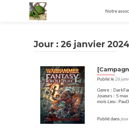
Aller
au
Notre assoc
contenu
principal
Jour :
26 janvier 202
[Campagn
Publié le
26 janv
Genre : DarkFa
Joueurs : 5 max
mois Lieu : PauD
Publié dans
jeux