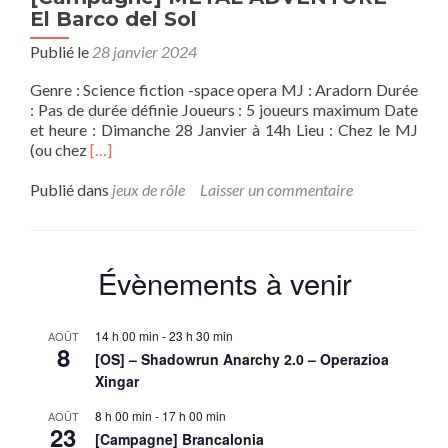
El Barco del Sol
Publié le
28 janvier 2024
Genre : Science fiction -space opera MJ : Aradorn Durée
: Pas de durée définie Joueurs : 5 joueurs maximum Date
et heure : Dimanche 28 Janvier à 14h Lieu : Chez le MJ
En
(ou chez
[…]
savoir
plus
Publié dans
jeux de rôle
Laisser un commentaire
sur[Campagne]
METAL
ADVENTURE
–
Évènements à venir
El
Barco
del
14 h 00 min
-
23 h 30 min
AOÛT
Sol
8
[OS] – Shadowrun Anarchy 2.0 – Operazioa
Xingar
8 h 00 min
-
17 h 00 min
AOÛT
23
[Campagne] Brancalonia