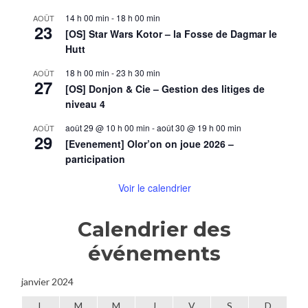
14 h 00 min
-
18 h 00 min
AOÛT
23
[OS] Star Wars Kotor – la Fosse de Dagmar le
Hutt
18 h 00 min
-
23 h 30 min
AOÛT
27
[OS] Donjon & Cie – Gestion des litiges de
niveau 4
août 29 @ 10 h 00 min
-
août 30 @ 19 h 00 min
AOÛT
29
[Evenement] Olor’on on joue 2026 –
participation
Voir le calendrier
Calendrier des
événements
janvier 2024
L
M
M
J
V
S
D