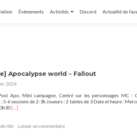
iation
Évènements
Activités
Discord
Actualité de l’as
] Apocalypse world – Fallout
ier 2024
Post Apo, Mini campagne, Centré sur les personnages MC : 
 : 5-6 sessions de 2-3h Joueurs : 2 tables de 3 Date et heure : Merc
En
23h30
[…]
savoir
plus
sur[Campagne]
 de rôle
Laisser un commentaire
Apocalypse