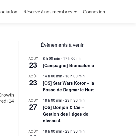
sociation
Réservé à nos membres
Connexion
Évènements à venir
8 h 00 min
-
17 h 00 min
AOÛT
23
[Campagne] Brancalonia
14 h 00 min
-
18 h 00 min
AOÛT
23
[OS] Star Wars Kotor – la
Fosse de Dagmar le Hutt
Growth
18 h 00 min
-
23 h 30 min
redi 14
AOÛT
27
[OS] Donjon & Cie –
Gestion des litiges de
niveau 4
18 h 00 min
-
23 h 30 min
AOÛT