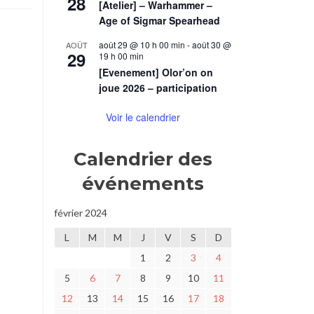
28
[Atelier] – Warhammer –
Age of Sigmar Spearhead
août 29 @ 10 h 00 min
-
août 30 @
AOÛT
29
19 h 00 min
[Evenement] Olor’on on
joue 2026 – participation
Voir le calendrier
Calendrier des
événements
février 2024
L
M
M
J
V
S
D
1
2
3
4
5
6
7
8
9
10
11
12
13
14
15
16
17
18