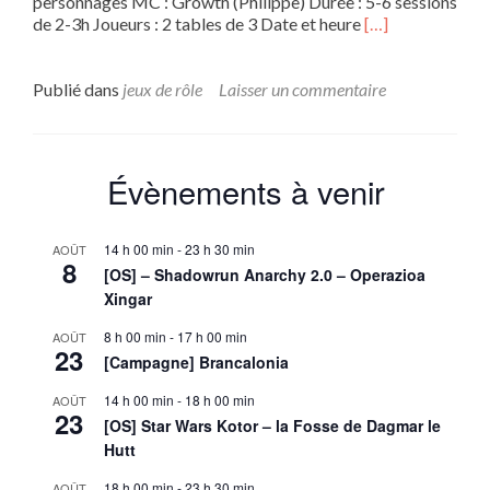
personnages MC : Growth (Philippe) Durée : 5-6 sessions
En
de 2-3h Joueurs : 2 tables de 3 Date et heure
[…]
savoir
plus
sur[Campagne]
Publié dans
jeux de rôle
Laisser un commentaire
Apocalypse
world
–
Fallout
Évènements à venir
14 h 00 min
-
23 h 30 min
AOÛT
8
[OS] – Shadowrun Anarchy 2.0 – Operazioa
Xingar
8 h 00 min
-
17 h 00 min
AOÛT
23
[Campagne] Brancalonia
14 h 00 min
-
18 h 00 min
AOÛT
23
[OS] Star Wars Kotor – la Fosse de Dagmar le
Hutt
18 h 00 min
-
23 h 30 min
AOÛT