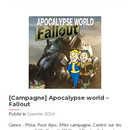
sur[Campagne]
Donjon
de
Naheulbeuk-
A
l’aventure
compagnons
[Campagne] Apocalypse world –
Fallout
Publié le
3 janvier 2024
Genre : Pbta, Post Apo, Mini campagne, Centré sur les