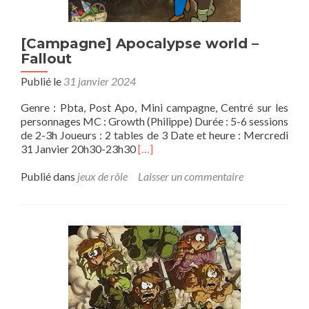
[Campagne] Apocalypse world –
Fallout
Publié le
31 janvier 2024
Genre : Pbta, Post Apo, Mini campagne, Centré sur les
personnages MC : Growth (Philippe) Durée : 5-6 sessions
de 2-3h Joueurs : 2 tables de 3 Date et heure : Mercredi
En
31 Janvier 20h30-23h30
[…]
savoir
plus
Publié dans
jeux de rôle
Laisser un commentaire
sur[Campagne]
Apocalypse
world
–
Fallout