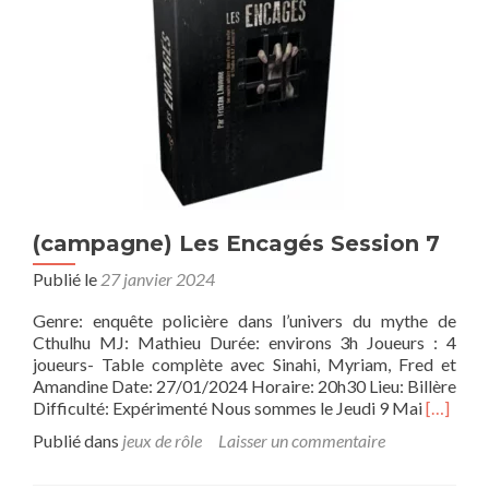
del
Sol
(campagne) Les Encagés Session 7
Publié le
27 janvier 2024
Genre: enquête policière dans l’univers du mythe de
Cthulhu MJ: Mathieu Durée: environs 3h Joueurs : 4
joueurs- Table complète avec Sinahi, Myriam, Fred et
Amandine Date: 27/01/2024 Horaire: 20h30 Lieu: Billère
En
Difficulté: Expérimenté Nous sommes le Jeudi 9 Mai
[…]
savoir
Publié dans
jeux de rôle
Laisser un commentaire
plus
sur(cam