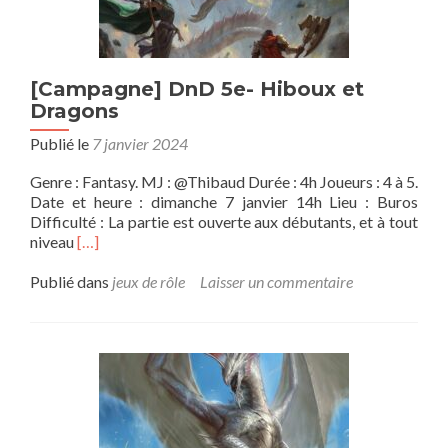
[Campagne] DnD 5e- Hiboux et
Dragons
Publié le
7 janvier 2024
Genre : Fantasy. MJ : @Thibaud Durée : 4h Joueurs : 4 à 5.
Date et heure : dimanche 7 janvier 14h Lieu : Buros
Difficulté : La partie est ouverte aux débutants, et à tout
En
niveau
[…]
savoir
plus
Publié dans
jeux de rôle
Laisser un commentaire
sur[Campagne]
DnD
5e-
Hiboux
et
Dragons