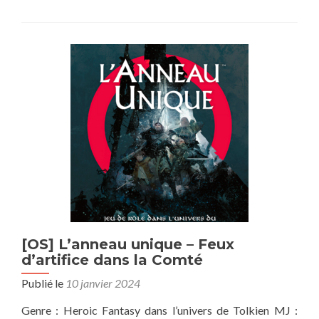
sur[Campagne]
Apocalypse
world
–
Fallout
[OS] L’anneau unique – Feux
d’artifice dans la Comté
Publié le
10 janvier 2024
Genre : Heroic Fantasy dans l’univers de Tolkien MJ :