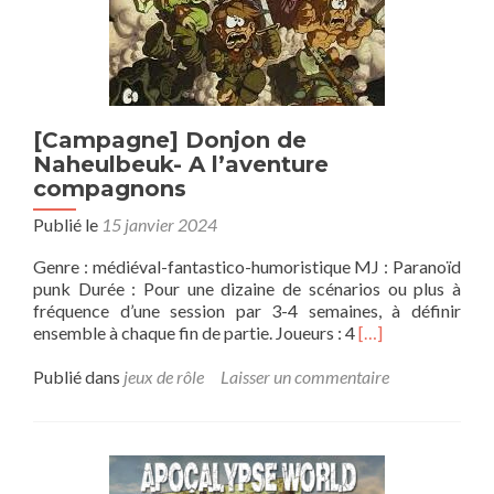
cuite
[Campagne] Donjon de
Naheulbeuk- A l’aventure
compagnons
Publié le
15 janvier 2024
Genre : médiéval-fantastico-humoristique MJ : Paranoïd
punk Durée : Pour une dizaine de scénarios ou plus à
fréquence d’une session par 3-4 semaines, à définir
En
ensemble à chaque fin de partie. Joueurs : 4
[…]
savoir
plus
Publié dans
jeux de rôle
Laisser un commentaire
sur[Campagne]
Donjon
de
Naheulbeuk-
A