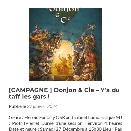
Les
Encagés
Session
7
[CAMPAGNE ] Donjon & Cie – Y’a du
taff les gars !
Publié le
27 janvier 2024
Genre : Heroic Fantasy OSR un tantinet humoristique MJ
: Piotr (Pierre) Durée d’une session : environ 4 heures
Date et heure : Samedi 27 Décembre à 15h30 Lieu : Pau