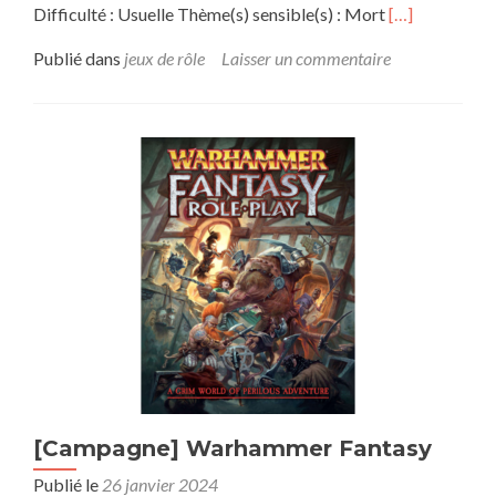
En
Difficulté : Usuelle Thème(s) sensible(s) : Mort
[…]
savoir
plus
Publié dans
jeux de rôle
Laisser un commentaire
sur[CAMPA
]
Donjon
&
Cie
–
Y’a
du
taff
les
gars
!
[Campagne] Warhammer Fantasy
Publié le
26 janvier 2024