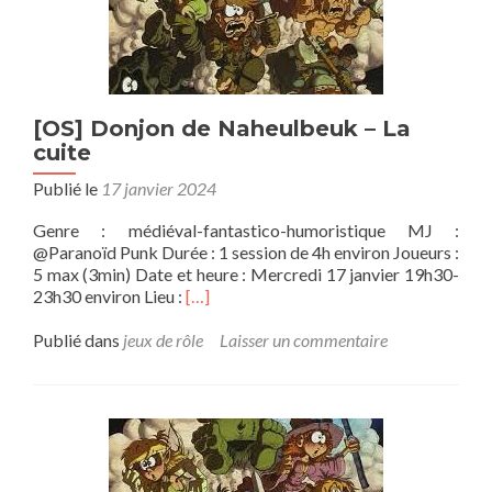
[OS] Donjon de Naheulbeuk – La
cuite
Publié le
17 janvier 2024
Genre : médiéval-fantastico-humoristique MJ :
@Paranoïd Punk Durée : 1 session de 4h environ Joueurs :
5 max (3min) Date et heure : Mercredi 17 janvier 19h30-
En
23h30 environ Lieu :
[…]
savoir
plus
Publié dans
jeux de rôle
Laisser un commentaire
sur[OS]
Donjon
de
Naheulbeuk
–
La