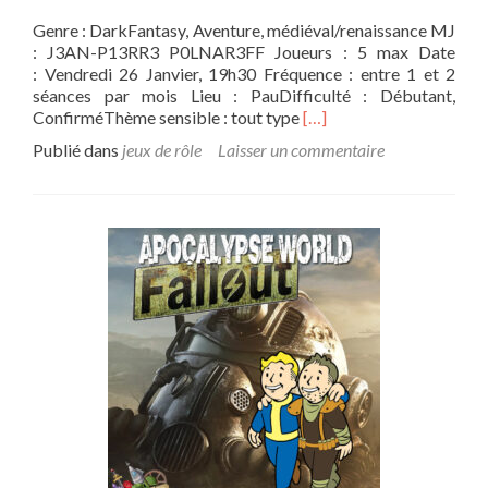
Genre : DarkFantasy, Aventure, médiéval/renaissance MJ
: J3AN-P13RR3 P0LNAR3FF Joueurs : 5 max Date
: Vendredi 26 Janvier, 19h30 Fréquence : entre 1 et 2
séances par mois Lieu : PauDifficulté : Débutant,
En
ConfirméThème sensible : tout type
[…]
savoir
Publié dans
jeux de rôle
Laisser un commentaire
plus
sur[Campagne]
Warhammer
Fantasy