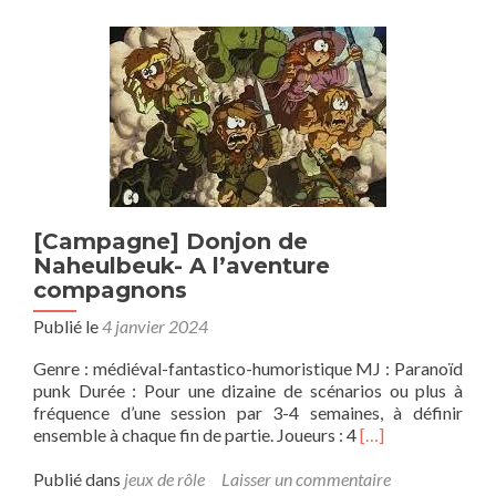
A
la
recherche
de
la
cité
perdue
de
Huitzilopochtli
(session2)
[Campagne] Donjon de
Naheulbeuk- A l’aventure
compagnons
Publié le
4 janvier 2024
Genre : médiéval-fantastico-humoristique MJ : Paranoïd
punk Durée : Pour une dizaine de scénarios ou plus à
fréquence d’une session par 3-4 semaines, à définir
En
ensemble à chaque fin de partie. Joueurs : 4
[…]
savoir
plus
Publié dans
jeux de rôle
Laisser un commentaire