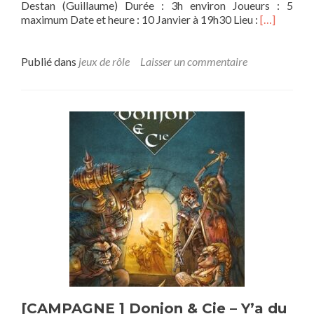
Destan (Guillaume) Durée : 3h environ Joueurs : 5
En
maximum Date et heure : 10 Janvier à 19h30 Lieu :
[…]
savoir
plus
sur[OS]
Publié dans
jeux de rôle
Laisser un commentaire
L’anneau
unique
–
Feux
d’artifice
dans
la
Comté
[CAMPAGNE ] Donjon & Cie – Y’a du