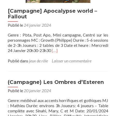
[Campagne] Apocalypse world –
Fallout
Publié le
24 janvier 2024
Genre : Pbta, Post Apo, Mini campagne, Centré sur les
personnages MC : Growth (Philippe) Durée : 5-6 sessions
de 2-3h Joueurs : 2 tables de 3 Date et heure : Mercredi
En
24 Janvier 20h30-23h30
[…]
savoir
plus
Publié dans
jeux de rôle
Laisser un commentaire
sur[Campagne]
Apocalypse
world
–
(Campagne) Les Ombres d’Esteren
Fallout
Publié le
20 janvier 2024
Genre: médiéval aux accents horrifiques et gothiques MJ
: Mathieu Durée: environs 3h Joueurs: 4 joueurs – Table
complète avec Sinahi, Mary, C et M Date: 20/01/2024
Horaire: 20h30 Lieu: Billère Difficulté: Intermédiaire