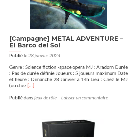
[Campagne] METAL ADVENTURE –
El Barco del Sol
Publié le
28 janvier 2024
Genre : Science fiction -space opera MJ : Aradorn Durée
: Pas de durée définie Joueurs : 5 joueurs maximum Date
et heure : Dimanche 28 Janvier à 14h Lieu : Chez le MJ
En
(ou chez
[…]
savoir
plus
Publié dans
jeux de rôle
Laisser un commentaire
sur[Campagne]
METAL
ADVENTURE
–
El
Barco