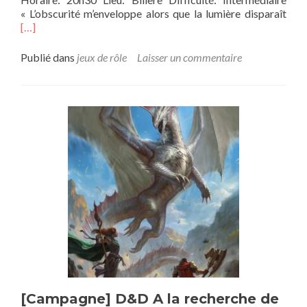
En
« L’obscurité m’enveloppe alors que la lumière disparaît
savo
[…]
plus
sur
Publié dans
jeux de rôle
Laisser un commentaire
Les
Omb
d’Es
[Campagne] D&D A la recherche de