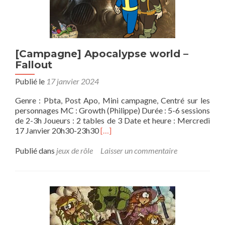
[Campagne] Apocalypse world –
Fallout
Publié le
17 janvier 2024
Genre : Pbta, Post Apo, Mini campagne, Centré sur les
personnages MC : Growth (Philippe) Durée : 5-6 sessions
de 2-3h Joueurs : 2 tables de 3 Date et heure : Mercredi
En
17 Janvier 20h30-23h30
[…]
savoir
plus
Publié dans
jeux de rôle
Laisser un commentaire
sur[Campagne]
Apocalypse
world
–
Fallout