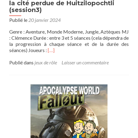
la cité perdue de Huitzilopochtli
(session3)
Publié le
20 janvier 2024
Genre : Aventure, Monde Moderne, Jungle, Aztèques MJ
: Clémence Durée : entre 3 et 5 séances (cela dépendra de
la progression à chaque séance et de la durée des
En
séances) Joueurs :
[…]
savoir
plus
Publié dans
jeux de rôle
Laisser un commentaire
sur[Campagne]
D&D
A
la
recherche
de
la
cité
perdue
de
Huitzilopochtli
(session3)