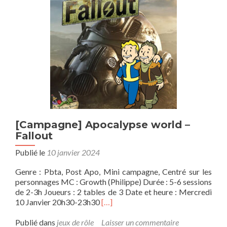
l’aventure
compagnons
[Campagne] Apocalypse world –
Fallout
Publié le
10 janvier 2024
Genre : Pbta, Post Apo, Mini campagne, Centré sur les
personnages MC : Growth (Philippe) Durée : 5-6 sessions
de 2-3h Joueurs : 2 tables de 3 Date et heure : Mercredi
En
10 Janvier 20h30-23h30
[…]
savoir
plus
Publié dans
jeux de rôle
Laisser un commentaire