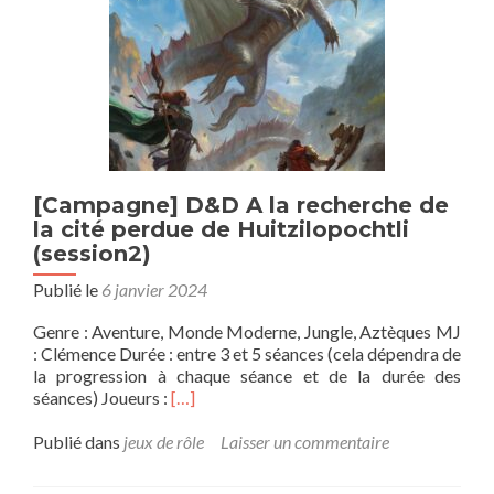
[Campagne] D&D A la recherche de
la cité perdue de Huitzilopochtli
(session2)
Publié le
6 janvier 2024
Genre : Aventure, Monde Moderne, Jungle, Aztèques MJ
: Clémence Durée : entre 3 et 5 séances (cela dépendra de
la progression à chaque séance et de la durée des
En
séances) Joueurs :
[…]
savoir
plus
Publié dans
jeux de rôle
Laisser un commentaire
sur[Campagne]
D&D