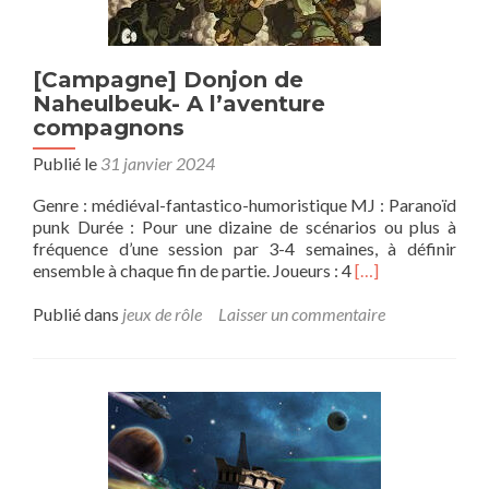
[Campagne] Donjon de
Naheulbeuk- A l’aventure
compagnons
Publié le
31 janvier 2024
Genre : médiéval-fantastico-humoristique MJ : Paranoïd
punk Durée : Pour une dizaine de scénarios ou plus à
fréquence d’une session par 3-4 semaines, à définir
En
ensemble à chaque fin de partie. Joueurs : 4
[…]
savoir
plus
Publié dans
jeux de rôle
Laisser un commentaire
sur[Campagne]
Donjon
de
Naheulbeuk-
A
l’aventure
compagnons