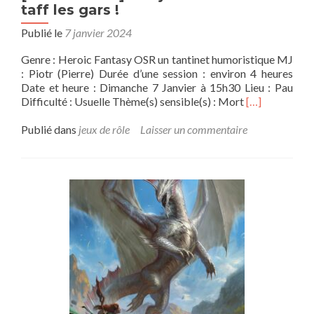
taff les gars !
Publié le
7 janvier 2024
Genre : Heroic Fantasy OSR un tantinet humoristique MJ
: Piotr (Pierre) Durée d’une session : environ 4 heures
Date et heure : Dimanche 7 Janvier à 15h30 Lieu : Pau
En
Difficulté : Usuelle Thème(s) sensible(s) : Mort
[…]
savoir
plus
Publié dans
jeux de rôle
Laisser un commentaire
sur[CAMPA
]
Donjon
&
Cie
–
Y’a
du
taff
les
gars
!