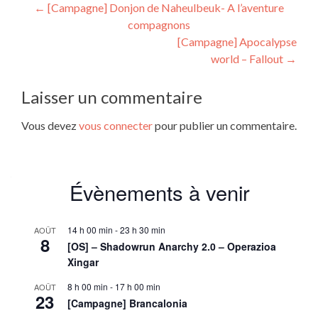
Navigation
←
[Campagne] Donjon de Naheulbeuk- A l’aventure
compagnons
de
[Campagne] Apocalypse
l’article
world – Fallout
→
Laisser un commentaire
Vous devez
vous connecter
pour publier un commentaire.
Évènements à venir
14 h 00 min
-
23 h 30 min
AOÛT
8
[OS] – Shadowrun Anarchy 2.0 – Operazioa
Xingar
8 h 00 min
-
17 h 00 min
AOÛT
23
[Campagne] Brancalonia