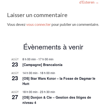
de
d’Esteren
→
l’article
Laisser un commentaire
Vous devez
vous connecter
pour publier un commentaire.
Évènements à venir
8 h 00 min
-
17 h 00 min
AOÛT
23
[Campagne] Brancalonia
14 h 00 min
-
18 h 00 min
AOÛT
23
[OS] Star Wars Kotor – la Fosse de Dagmar le
Hutt
18 h 00 min
-
23 h 30 min
AOÛT
27
[OS] Donjon & Cie – Gestion des litiges de
niveau 4