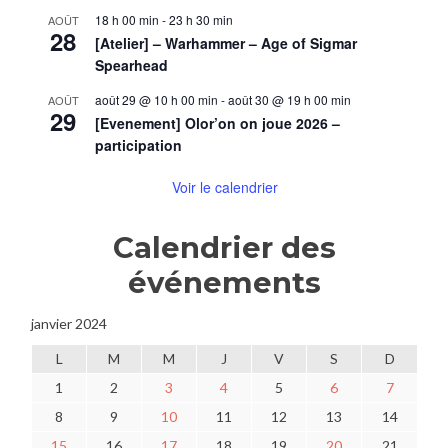
18 h 00 min
-
23 h 30 min
AOÛT
28
[Atelier] – Warhammer – Age of Sigmar
Spearhead
août 29 @ 10 h 00 min
-
août 30 @ 19 h 00 min
AOÛT
29
[Evenement] Olor’on on joue 2026 –
participation
Voir le calendrier
Calendrier des
événements
janvier 2024
L
M
M
J
V
S
D
1
2
3
4
5
6
7
8
9
10
11
12
13
14
15
16
17
18
19
20
21