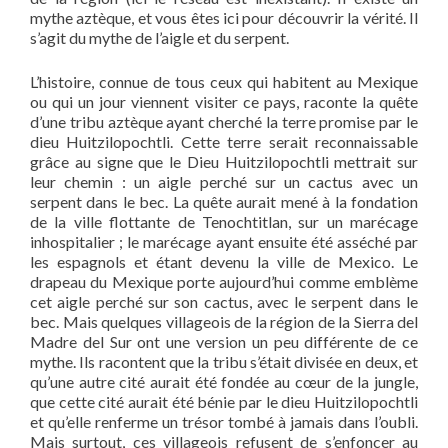
mythe aztèque, et vous êtes ici pour découvrir la vérité. Il
s’agit du mythe de l’aigle et du serpent.
L’histoire, connue de tous ceux qui habitent au Mexique
ou qui un jour viennent visiter ce pays, raconte la quête
d’une tribu aztèque ayant cherché la terre promise par le
dieu Huitzilopochtli. Cette terre serait reconnaissable
grâce au signe que le Dieu Huitzilopochtli mettrait sur
leur chemin : un aigle perché sur un cactus avec un
serpent dans le bec. La quête aurait mené à la fondation
de la ville flottante de Tenochtitlan, sur un marécage
inhospitalier ; le marécage ayant ensuite été asséché par
les espagnols et étant devenu la ville de Mexico. Le
drapeau du Mexique porte aujourd’hui comme emblème
cet aigle perché sur son cactus, avec le serpent dans le
bec. Mais quelques villageois de la région de la Sierra del
Madre del Sur ont une version un peu différente de ce
mythe. Ils racontent que la tribu s’était divisée en deux, et
qu’une autre cité aurait été fondée au cœur de la jungle,
que cette cité aurait été bénie par le dieu Huitzilopochtli
et qu’elle renferme un trésor tombé à jamais dans l’oubli.
Mais surtout, ces villageois refusent de s’enfoncer au