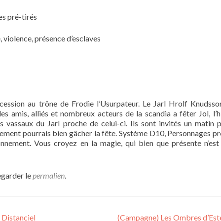
s pré-tirés
, violence, présence d’esclaves
cession au trône de Frodie l’Usurpateur. Le Jarl Hrolf Knudsso
s amis, alliés et nombreux acteurs de la scandia a fêter Jol, l’hi
s vassaux du Jarl proche de celui-ci. Ils sont invités un matin 
nement pourrais bien gâcher la fête. Système D10, Personnages pré
onnement. Vous croyez en la magie, qui bien que présente n’est
egarder le
permalien
.
 Distanciel
(Campagne) Les Ombres d’Est