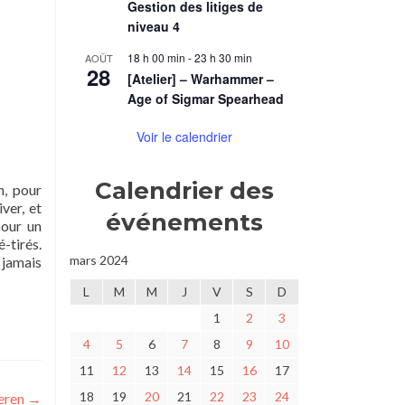
Gestion des litiges de
niveau 4
18 h 00 min
-
23 h 30 min
AOÛT
28
[Atelier] – Warhammer –
Age of Sigmar Spearhead
Voir le calendrier
Calendrier des
n, pour
ver, et
événements
pour un
-tirés.
mars 2024
 jamais
L
M
M
J
V
S
D
1
2
3
4
5
6
7
8
9
10
11
12
13
14
15
16
17
18
19
20
21
22
23
24
eren
→