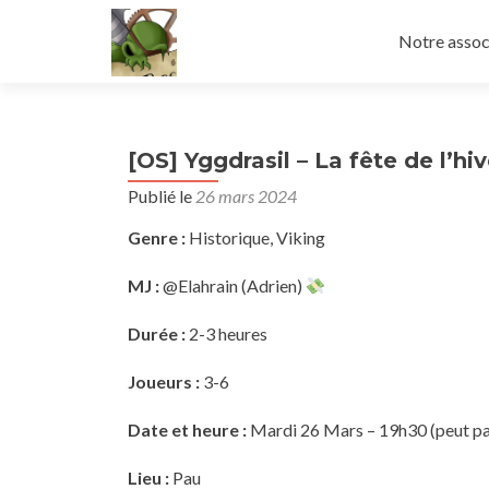
Aller
au
Notre assoc
contenu
principal
[OS] Yggdrasil – La fête de l’hive
Publié le
26 mars 2024
Genre :
Historique, Viking
MJ :
@Elahrain (Adrien)
Durée :
2-3 heures
Joueurs :
3-6
Date et heure :
Mardi 26 Mars – 19h30 (peut pa
Lieu :
Pau