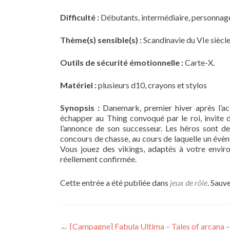
Difficulté :
Débutants, intermédiaire, personnage
Thème(s) sensible(s) :
Scandinavie du VIe siècle
Outils de sécurité émotionnelle :
Carte-X.
Matériel :
plusieurs d10, crayons et stylos
Synopsis :
Danemark, premier hiver après l’ac
échapper au Thing convoqué par le roi, invite de
l’annonce de son successeur. Les héros sont de
concours de chasse, au cours de laquelle un évè
Vous jouez des vikings, adaptés à votre envir
réellement confirmée.
Cette entrée a été publiée dans
jeux de rôle
. Sauv
Navigation
←
[Campagne] Fabula Ultima – Tales of arcana –