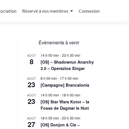
sociation
Réservé à nos membres
Connexion
Évènements à venir
14 h 00 min
-
23 h 30 min
AOÛT
8
[OS] – Shadowrun Anarchy
2.0 – Operazioa Xingar
8 h 00 min
-
17 h 00 min
AOÛT
23
[Campagne] Brancalonia
14 h 00 min
-
18 h 00 min
AOÛT
23
[OS] Star Wars Kotor – la
Fosse de Dagmar le Hutt
18 h 00 min
-
23 h 30 min
AOÛT
27
[OS] Donjon & Cie –