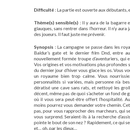
Difficulté
: La partie est ouverte aux débutants, e
Thème(s) sensible(s)
: Il y aura de la bagarre 
glauques, sans rentrer dans l’horreur. Il n’y aura
des joueurs. Il faut juste me prévenir.
Synopsis
: La campagne se passe dans les royau
Baldur’s gate et le dernier film Dnd, entre au
nouvellement formée troupe d’aventuriers, qui es
Vos origines et vos motivations plus profondes 
du dernier jour d’hiver vous glace les os. Vous v
un royaume bien trop calme. Vous nourrissi
personnalités si variées, mais personne n’a be
dératisé une cave sans rats, et nettoyé les grol
décent, même pas de quoi s’acheter un fond de gr
où il vous sera peut-être offert l’hospitalité. 
moins pourrez vous demander votre chemin. Cett
pas, pour vous rapprocher des marcheurs, qui s
vous surprend. Seraient-ils à la recherche d’ass
pointe le bout de son nez ? Rapidement, ce qui sem
et… oh, par les dieux…