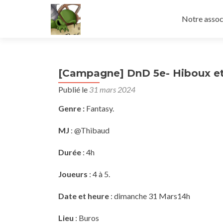
Aller
au
Notre assoc
contenu
principal
[Campagne] DnD 5e- Hiboux e
Publié le
31 mars 2024
Genre :
Fantasy.
MJ
: @Thibaud
Durée
: 4h
Joueurs
: 4 à 5.
Date et heure
: dimanche 31 Mars14h
Lieu
: Buros