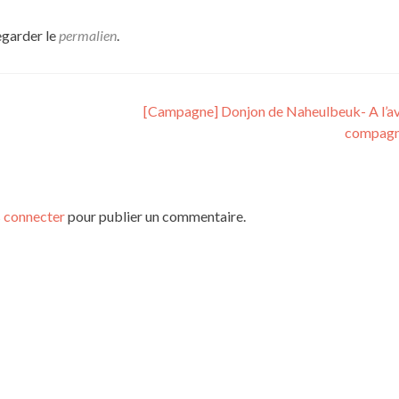
egarder le
permalien
.
[Campagne] Donjon de Naheulbeuk- A l’a
compag
 connecter
pour publier un commentaire.