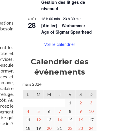
Gestion des litiges de
niveau 4
18 h 00 min
-
23 h 30 min
AOÛT
tuations
28
[Atelier] – Warhammer –
 besoin
Age of Sigmar Spearhead
Voir le calendrier
ent les
tite et
rvices.
Calendrier des
puscule
événements
Cormyr,
ces et
tomane,
mars 2024
salaire
refuge,
L
M
M
J
V
S
D
tôt. Au
1
2
3
rcez le
ssement
4
5
6
7
8
9
10
ire qui
11
12
13
14
15
16
17
e ici ?
18
19
20
21
22
23
24