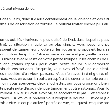
t à tout niveau de jeu.
et des vilains, donc il y aura certainement de la violence et des si
 jamais de description de torture. Je pourrai limiter encore plus au
mes oubliés (l’univers le plus utilisé de Dnd, dans lequel se pass
tre). La situation initiale va au plus simple. Vous jouez une pe
saient de gagner leur croûte sur les routes en proposant leurs se
sont vôtres.
Incipit
: « Votre estomac se serre et gargouille. Le cré
ous trainez avec le reste de votre petite troupe sur les chemins de 
ez des grands espoirs pour votre petite troupe aux compéten
soin de vos services. Jusque là, vous avez effrayé une oie clep
les maudites d’un vieux paysan… Vous n’en avez tiré ni gloire, ni 
uau. Vous errez sur la route, en espérant trouver un temple ou un 
Au loin, vous apercevez deux silouhettes, qui vous croiseront bien
e petite note d’espoir dénoue timidement votre estomac. Vous fo
emblent eux aussi vous avoir vu, et accélèrent le pas. Cet empre
istance ? Allez-vous pouvoir vous remplir la bourse ? Est-ce la glo
ble être un couple arrive à portée de vue, et… qu’est-ce qui se pass