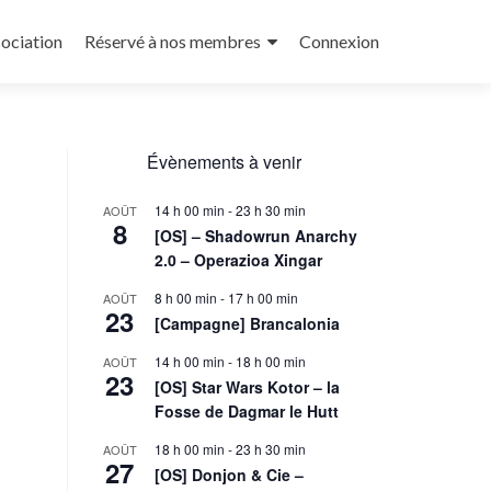
sociation
Réservé à nos membres
Connexion
Évènements à venir
14 h 00 min
-
23 h 30 min
AOÛT
8
[OS] – Shadowrun Anarchy
2.0 – Operazioa Xingar
8 h 00 min
-
17 h 00 min
AOÛT
23
[Campagne] Brancalonia
14 h 00 min
-
18 h 00 min
AOÛT
23
[OS] Star Wars Kotor – la
Fosse de Dagmar le Hutt
18 h 00 min
-
23 h 30 min
AOÛT
27
[OS] Donjon & Cie –