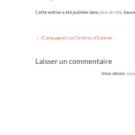
Cette entrée a été publiée dans
jeux de rôle
. Sauv
Navigation
←
(Campagne) Les Ombres d’Esteren
de
l’article
Laisser un commentaire
Vous devez
vous