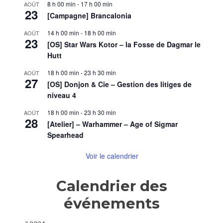
8 h 00 min
-
17 h 00 min
AOÛT
23
[Campagne] Brancalonia
14 h 00 min
-
18 h 00 min
AOÛT
23
[OS] Star Wars Kotor – la Fosse de Dagmar le
Hutt
18 h 00 min
-
23 h 30 min
AOÛT
27
[OS] Donjon & Cie – Gestion des litiges de
niveau 4
18 h 00 min
-
23 h 30 min
AOÛT
28
[Atelier] – Warhammer – Age of Sigmar
Spearhead
Voir le calendrier
Calendrier des
événements