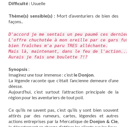
Difficulté :
Usuelle
Thème(s) sensible(s) :
Mort d’aventuriers de bien des
façons..
D'accord je me sentais un peu paumé ces dernie
L'offre chuchotée à mon oreille par ce gars fu
bien fraîches m'a paru TRES alléchante.
Mais là, maintenant, dans le feu de l'action..
Aurais je fais une boulette ?!?
Synopsis
:
Imaginez une tour immense : c’est
le Donjon
.
La légende raconte que c’était l’ancienne demeure d’une
déesse.
Aujourd’hui, c’est surtout l’attraction principale de la
région pour les aventuriers de tout poil.
Ce qu’ils ne savent pas, c’est qu’ils y sont bien souvent
attirés par des rumeurs, cartes, légendes et autres
actions entreprises par la Mercatique de
Donjon & Cie
,
le département en charge d’attirer les clients sur les lieux.