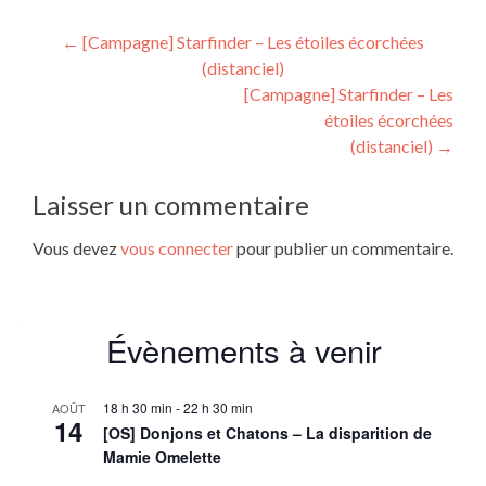
Navigation
←
[Campagne] Starfinder – Les étoiles écorchées
(distanciel)
de
[Campagne] Starfinder – Les
l’article
étoiles écorchées
(distanciel)
→
Laisser un commentaire
Vous devez
vous connecter
pour publier un commentaire.
Évènements à venir
18 h 30 min
-
22 h 30 min
AOÛT
14
[OS] Donjons et Chatons – La disparition de
Mamie Omelette