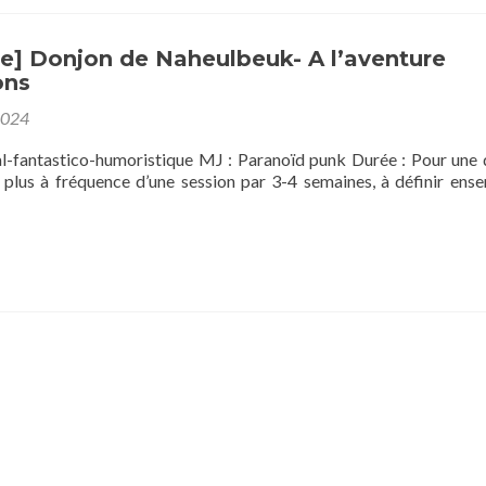
J
d
p
] Donjon de Naheulbeuk- A l’aventure
e
ons
m
n
2024
(
l-fantastico-humoristique MJ : Paranoïd punk Durée : Pour une 
 plus à fréquence d’une session par 3-4 semaines, à définir ens