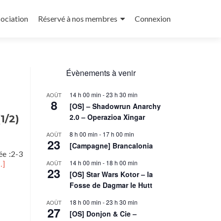
sociation
Réservé à nos membres
Connexion
Évènements à venir
14 h 00 min
-
23 h 30 min
AOÛT
8
[OS] – Shadowrun Anarchy
2.0 – Operazioa Xingar
1/2)
8 h 00 min
-
17 h 00 min
AOÛT
23
[Campagne] Brancalonia
ée :2-3
n
14 h 00 min
-
18 h 00 min
…]
AOÛT
23
avoir
[OS] Star Wars Kotor – la
lus
Fosse de Dagmar le Hutt
ur[OS]
ominion
18 h 00 min
-
23 h 30 min
AOÛT
27
[OS] Donjon & Cie –