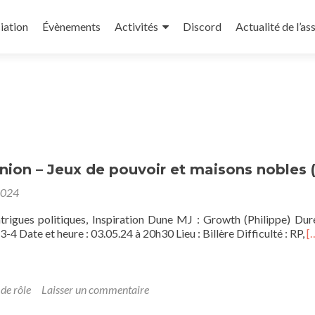
iation
Évènements
Activités
Discord
Actualité de l’as
ion – Jeux de pouvoir et maisons nobles (
2024
ntrigues politiques, Inspiration Dune MJ : Growth (Philippe) Dur
E
3-4 Date et heure : 03.05.24 à 20h30 Lieu : Billère Difficulté : RP,
[
s
p
s
D
 de rôle
Laisser un commentaire
–