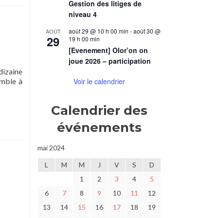
eux
Gestion des litiges de
e
niveau 4
ouvoir
t
août 29 @ 10 h 00 min
-
août 30 @
AOÛT
29
19 h 00 min
aisons
obles
[Evenement] Olor’on on
1/2)
joue 2026 – participation
dizaine
emble à
Voir le calendrier
Calendrier des
événements
mai 2024
L
M
M
J
V
S
D
1
2
3
4
5
6
7
8
9
10
11
12
13
14
15
16
17
18
19