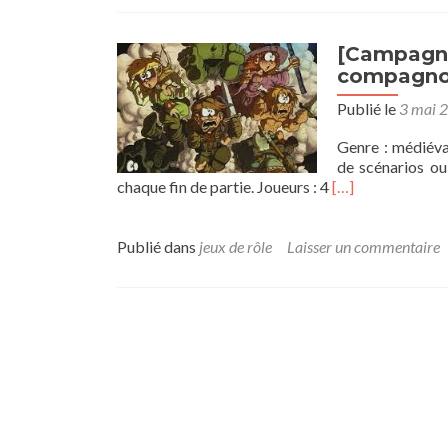
[Campagne
compagn
Publié le
3 mai 
Genre : médiéva
de scénarios ou
En
chaque fin de partie. Joueurs : 4
[…]
savoir
plus
sur[Campagne]
Publié dans
jeux de rôle
Laisser un commentaire
Donjon
de
Naheulbeuk-
A
l’aventure
compagnons