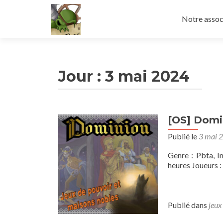
Aller
au
Notre assoc
contenu
principal
Jour :
3 mai 2024
[OS] Domin
Publié le
3 mai 
Genre : Pbta, I
heures Joueurs : 
Publié dans
jeux