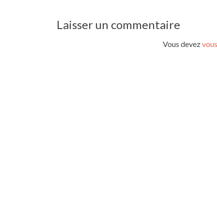
de
l’article
Laisser un commentaire
Vous devez
vous