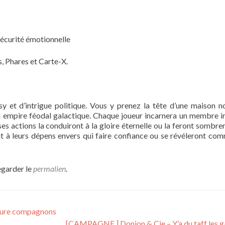
 sécurité émotionnelle
s, Phares et Carte-X.
y et d’intrigue politique. Vous y prenez la tête d’une maison n
un empire féodal galactique. Chaque joueur incarnera un membre in
ses actions la conduiront à la gloire éternelle ou la feront sombrer
nt à leurs dépens envers qui faire confiance ou se révéleront co
egarder le
permalien
.
ture compagnons
[CAMPAGNE ] Donjon & Cie – Y’a du taff les g