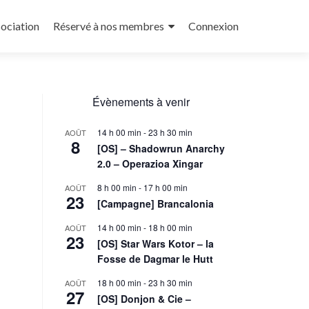
sociation
Réservé à nos membres
Connexion
Évènements à venir
14 h 00 min
-
23 h 30 min
AOÛT
8
[OS] – Shadowrun Anarchy
2.0 – Operazioa Xingar
8 h 00 min
-
17 h 00 min
AOÛT
23
[Campagne] Brancalonia
14 h 00 min
-
18 h 00 min
AOÛT
23
[OS] Star Wars Kotor – la
Fosse de Dagmar le Hutt
18 h 00 min
-
23 h 30 min
AOÛT
27
[OS] Donjon & Cie –