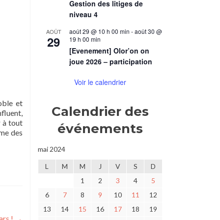
Gestion des litiges de
niveau 4
août 29 @ 10 h 00 min
-
août 30 @
AOÛT
29
19 h 00 min
[Evenement] Olor’on on
joue 2026 – participation
Voir le calendrier
oble et
Calendrier des
fluent,
 à tout
événements
mme des
mai 2024
L
M
M
J
V
S
D
1
2
3
4
5
6
7
8
9
10
11
12
13
14
15
16
17
18
19
ars !
→