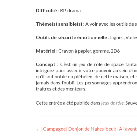
Difficulté
: RP, drama
Thème(s) sensible(s)
: A voir avec les outils de
Outils de sécurité émotionnelle
: Lignes, Voile
Matériel
: Crayon à papier, gomme, 2D6
Concept :
C’est un jeu de rôle de space fantas
intriguez pour asseoir votre pouvoir au sein d’
qu’il soit noble ou plébéien, de cette maison, et 
jamais dans l’oubli. Les personnages apprendro
traîtres et des menteurs.
Cette entrée a été publiée dans
jeux de rôle
. Sauv
Navigation
←
[Campagne] Donjon de Naheulbeuk- A l’aven