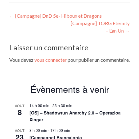
Navigation
←
[Campagne] DnD 5e- Hiboux et Dragons
[Campagne] TORG Eternity
de
– L’an Un
→
l’article
Laisser un commentaire
Vous devez
vous connecter
pour publier un commentaire.
Évènements à venir
14 h 00 min
-
23 h 30 min
AOÛT
8
[OS] – Shadowrun Anarchy 2.0 – Operazioa
Xingar
8 h 00 min
-
17 h 00 min
AOÛT
23
[Campagne] Brancalonia