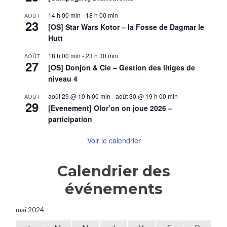
14 h 00 min
-
18 h 00 min
AOÛT
23
[OS] Star Wars Kotor – la Fosse de Dagmar le
Hutt
18 h 00 min
-
23 h 30 min
AOÛT
27
[OS] Donjon & Cie – Gestion des litiges de
niveau 4
août 29 @ 10 h 00 min
-
août 30 @ 19 h 00 min
AOÛT
29
[Evenement] Olor’on on joue 2026 –
participation
Voir le calendrier
Calendrier des
événements
mai 2024