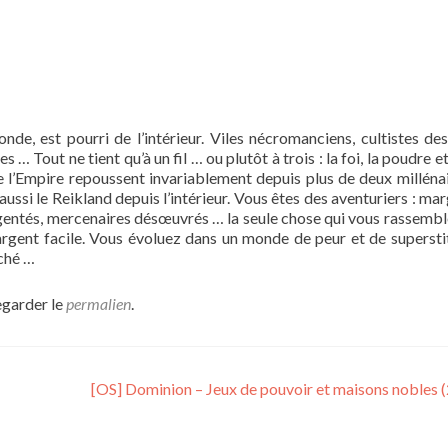
nde, est pourri de l’intérieur. Viles nécromanciens, cultistes de
 Tout ne tient qu’à un fil … ou plutôt à trois : la foi, la poudre et 
de l’Empire repoussent invariablement depuis plus de deux millénai
ssi le Reikland depuis l’intérieur. Vous êtes des aventuriers : mar
gentés, mercenaires désœuvrés … la seule chose qui vous rassemble
d’argent facile. Vous évoluez dans un monde de peur et de supersti
ûché …
egarder le
permalien
.
[OS] Dominion – Jeux de pouvoir et maisons nobles 