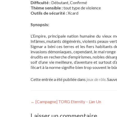
Difficulté :
Débutant, Confirmé
Thème sensible :
tout type de violence
Outils de sécurité :
Xcard
Synopsis:
L’Empire, principale nation humaine du vieux mo
Infâmes, mutants dégénérés, violents peaux-vertes …
Sigmar a béni ces terres et les fiers habitants 
invasions démoniaques, cependant, le mal ronge au
érudits en recherche d’empirismes, nobles désar
soif d’une vie meilleure, d’aventure et surtout 
l’écart à la norme signifie bien trop souvent le b
Cette entrée a été publiée dans
jeux de rôle
. Sauv
Navigation
←
[Campagne] TORG Eternity – L’an Un
de
Laisser un commentaire