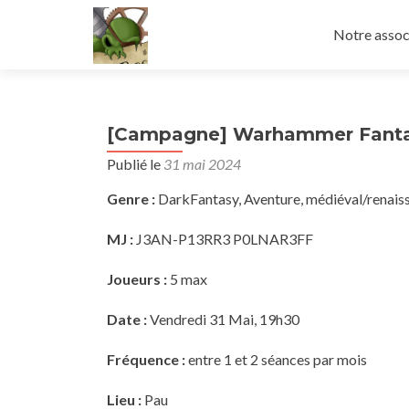
Aller
au
Notre assoc
contenu
principal
[Campagne] Warhammer Fant
Publié le
31 mai 2024
Genre :
DarkFantasy, Aventure, médiéval/renais
MJ :
J3AN-P13RR3 P0LNAR3FF
Joueurs :
5 max
Date :
Vendredi 31 Mai, 19h30
Fréquence :
entre 1 et 2 séances par mois
Lieu :
Pau