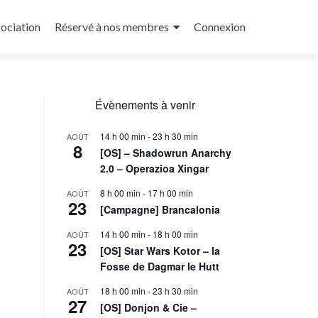
sociation
Réservé à nos membres
Connexion
Évènements à venir
14 h 00 min
-
23 h 30 min
AOÛT
8
[OS] – Shadowrun Anarchy
2.0 – Operazioa Xingar
8 h 00 min
-
17 h 00 min
AOÛT
23
[Campagne] Brancalonia
14 h 00 min
-
18 h 00 min
AOÛT
23
[OS] Star Wars Kotor – la
Fosse de Dagmar le Hutt
18 h 00 min
-
23 h 30 min
AOÛT
27
[OS] Donjon & Cie –