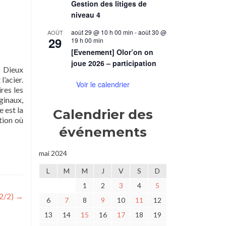
Gestion des litiges de
niveau 4
août 29 @ 10 h 00 min
-
août 30 @
AOÛT
29
19 h 00 min
[Evenement] Olor’on on
joue 2026 – participation
s Dieux
l’acier.
Voir le calendrier
res les
ginaux,
 est la
Calendrier des
tion où
événements
mai 2024
L
M
M
J
V
S
D
1
2
3
4
5
(2/2)
→
6
7
8
9
10
11
12
13
14
15
16
17
18
19