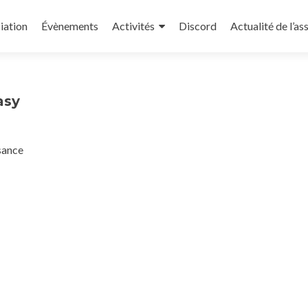
iation
Évènements
Activités
Discord
Actualité de l’as
asy
sance