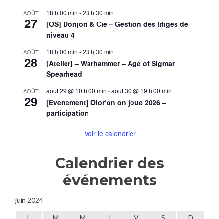
18 h 00 min
-
23 h 30 min
AOÛT
27
[OS] Donjon & Cie – Gestion des litiges de
niveau 4
18 h 00 min
-
23 h 30 min
AOÛT
28
[Atelier] – Warhammer – Age of Sigmar
Spearhead
août 29 @ 10 h 00 min
-
août 30 @ 19 h 00 min
AOÛT
29
[Evenement] Olor’on on joue 2026 –
participation
Voir le calendrier
Calendrier des
événements
juin 2024
L
M
M
J
V
S
D