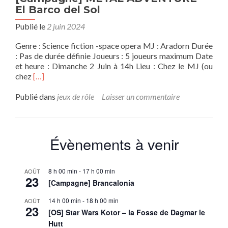
El Barco del Sol
Publié le
2 juin 2024
Genre : Science fiction -space opera MJ : Aradorn Durée
: Pas de durée définie Joueurs : 5 joueurs maximum Date
et heure : Dimanche 2 Juin à 14h Lieu : Chez le MJ (ou
En
chez
[…]
savoir
plus
Publié dans
jeux de rôle
Laisser un commentaire
sur[Campagne]
METAL
ADVENTURE
–
Évènements à venir
El
Barco
del
8 h 00 min
-
17 h 00 min
AOÛT
Sol
23
[Campagne] Brancalonia
14 h 00 min
-
18 h 00 min
AOÛT
23
[OS] Star Wars Kotor – la Fosse de Dagmar le
Hutt