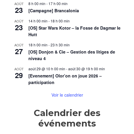
8 h 00 min
-
17 h 00 min
AOÛT
23
[Campagne] Brancalonia
14 h 00 min
-
18 h 00 min
AOÛT
23
[OS] Star Wars Kotor – la Fosse de Dagmar le
Hutt
18 h 00 min
-
23 h 30 min
AOÛT
27
[OS] Donjon & Cie – Gestion des litiges de
niveau 4
août 29 @ 10 h 00 min
-
août 30 @ 19 h 00 min
AOÛT
29
[Evenement] Olor’on on joue 2026 –
participation
Voir le calendrier
Calendrier des
événements