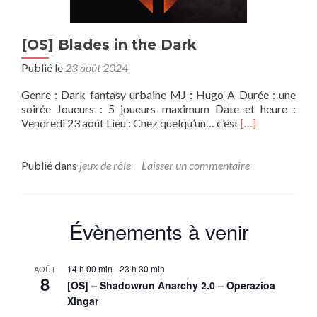
[OS] Blades in the Dark
Publié le
23 août 2024
Genre : Dark fantasy urbaine MJ : Hugo A Durée : une
soirée Joueurs : 5 joueurs maximum Date et heure :
En
Vendredi 23 août Lieu : Chez quelqu’un… c’est
[…]
savoir
plus
sur[OS]
Publié dans
jeux de rôle
Laisser un commentaire
Blades
in
the
Dark
Évènements à venir
14 h 00 min
-
23 h 30 min
AOÛT
8
[OS] – Shadowrun Anarchy 2.0 – Operazioa
Xingar