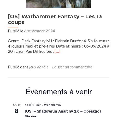
[OS] Warhammer Fantasy – Les 13
coups
Publié le
6 septembre 2024
Genre : Dark Fantasy MJ : Elahrain Durée : 4-5 h Joueurs :
4 joueurs max et pré-tirés Date et heure : 06/09/2024 a
En
20h Lieu : Pau Difficultés :
[…]
savoir
plus
sur[OS]
Publié dans
jeux de rôle
Laisser un commentaire
Warhammer
Fantasy
–
Les
Évènements à venir
13
coups
14 h 00 min
-
23 h 30 min
AOÛT
8
[OS] – Shadowrun Anarchy 2.0 – Operazioa
Xingar