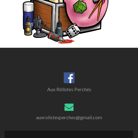
Aux Rôlistes Perchés
auxrolistesperches@gmail.com