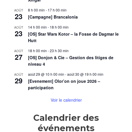
8 h 00 min
-
17 h 00 min
AOÛT
23
[Campagne] Brancalonia
14 h 00 min
-
18 h 00 min
AOÛT
23
[OS] Star Wars Kotor – la Fosse de Dagmar le
Hutt
18 h 00 min
-
23 h 30 min
AOÛT
27
[OS] Donjon & Cie – Gestion des litiges de
niveau 4
août 29 @ 10 h 00 min
-
août 30 @ 19 h 00 min
AOÛT
29
[Evenement] Olor’on on joue 2026 –
participation
Voir le calendrier
Calendrier des
événements