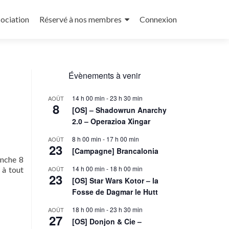
sociation
Réservé à nos membres
Connexion
Évènements à venir
14 h 00 min
-
23 h 30 min
AOÛT
8
[OS] – Shadowrun Anarchy
2.0 – Operazioa Xingar
8 h 00 min
-
17 h 00 min
AOÛT
23
[Campagne] Brancalonia
anche 8
14 h 00 min
-
18 h 00 min
 à tout
AOÛT
23
[OS] Star Wars Kotor – la
Fosse de Dagmar le Hutt
18 h 00 min
-
23 h 30 min
AOÛT
27
[OS] Donjon & Cie –