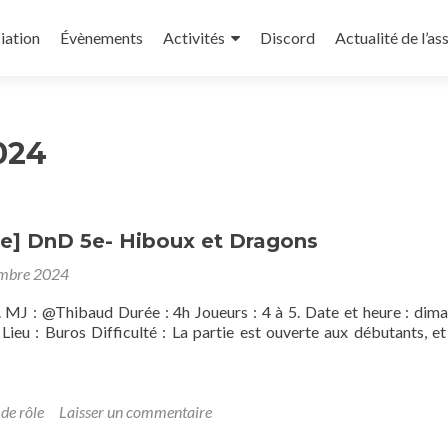
iation
Évènements
Activités
Discord
Actualité de l’as
024
] DnD 5e- Hiboux et Dragons
embre 2024
. MJ : @Thibaud Durée : 4h Joueurs : 4 à 5. Date et heure : dim
ieu : Buros Difficulté : La partie est ouverte aux débutants, et
agne]
 de rôle
Laisser un commentaire