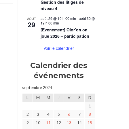
Gestion des litiges de
niveau 4
août 29 @ 10 h 00 min
-
août 30 @
AOÛT
29
19 h 00 min
[Evenement] Olor’on on
joue 2026 – participation
Voir le calendrier
Calendrier des
événements
septembre 2024
L
M
M
J
V
S
D
1
2
3
4
5
6
7
8
9
10
11
12
13
14
15