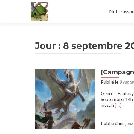
Aller
au
Notre assoc
contenu
principal
Jour :
8 septembre 2
[Campagne
Publié le
8 sept
Genre : Fantasy
Septembre 14h L
En
niveau
[…]
savoir
plus
sur[Camp
Publié dans
jeux
DnD